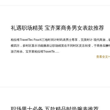
礼遇职场精英 宝齐莱商务男女表款推荐
柏拉维TravelTec FourX三地时间计时码表男士尊享，完美时计 现代商旅，
横四方，多时区显示功能腕表让职场精英在不同时区灵活转变，于商务应酬
游刃有余。宝齐莱柏拉维TravelTe......
查看全文>
职场男士必备 五款精品时尚腕表推荐