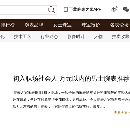
下载腕表之家APP
排行榜
腕表品牌
女士珠宝
珠宝报价
名表论坛
文化
技术工艺
行业动态
影像时计
人物
拍卖收藏
初入职场社会人 万元以内的男士腕表推荐
[腕表之家腕表推荐] 初入职场，一款合适的腕表能够提升初露锋芒的年轻人
外在形象，使外在形象显得更加得体，更有品位。今天腕表之家就向您推荐
款万元左右的男士腕表，让它陪伴自己的似锦前程。浪琴......
查看全文>