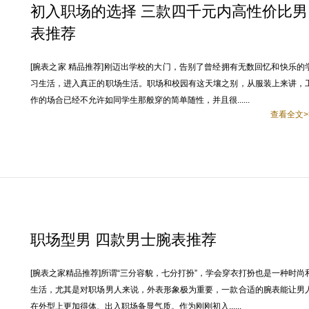
初入职场的选择 三款四千元内高性价比男
表推荐
[腕表之家 精品推荐]刚迈出学校的大门，告别了曾经拥有无数回忆和快乐的
习生活，进入真正的职场生活。职场和校园有这天壤之别，从服装上来讲，
作的场合已经不允许如同学生那般穿的简单随性，并且很......
查看全文>
职场型男 四款男士腕表推荐
[腕表之家精品推荐]所谓“三分容貌，七分打扮”，学会穿衣打扮也是一种时尚
生活，尤其是对职场男人来说，外表形象极为重要，一款合适的腕表能让男
在外型上更加得体、出入职场备显气质。作为刚刚初入......