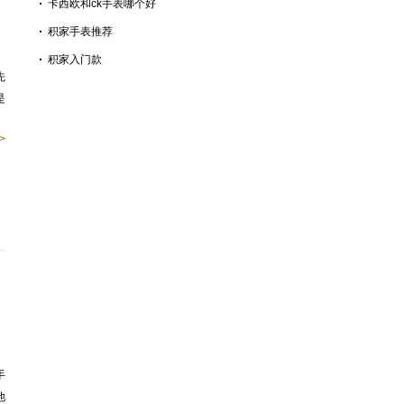
卡西欧和ck手表哪个好
积家手表推荐
积家入门款
先
是
>
手
他