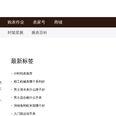
购表作业
表家号
商铺
时髦星腕
腕表百科
最新标签
计时码表推荐
精工机械表哪个系列好
的
三
男士潜水表什么牌子好
男士适合戴什么手表
>
沛纳海和欧米茄哪个好
入门级运动手表