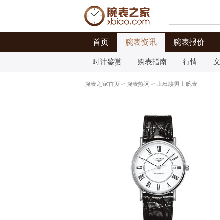
首页
腕表资讯
腕表报价
时计鉴赏
购表指南
行情
腕表之家首页
>
腕表热词
>
上班族男士腕表