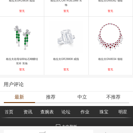
格拉夫GR29834 戒指
格拉夫ICON RGE1986 耳
格拉夫GN8342 项链
饰
暂无
暂无
暂无
格拉夫祖母绿和钻石蝴蝶结
格拉夫GR28808 戒指
格拉夫GN8034 项链
耳环 耳饰
暂无
暂无
暂无
用户评论
最新
推荐
中立
不推荐
首页
资讯
查腕表
论坛
作业
珠宝
明星
去电脑版