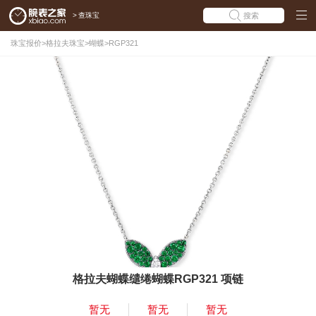
>
查珠宝
搜索
珠宝报价
>
格拉夫珠宝
>
蝴蝶
>
RGP321
格拉夫蝴蝶缱绻蝴蝶RGP321 项链
暂无
暂无
暂无