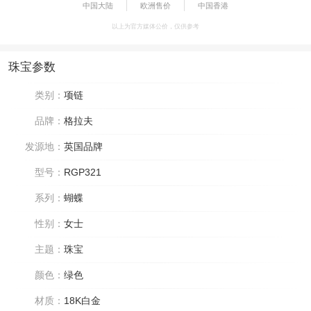
中国大陆
欧洲售价
中国香港
以上为官方媒体公价，仅供参考
珠宝参数
类别：
项链
品牌：
格拉夫
发源地：
英国品牌
型号：
RGP321
系列：
蝴蝶
性别：
女士
主题：
珠宝
颜色：
绿色
材质：
18K白金