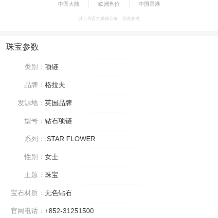
中国大陆
欧洲售价
中国香港
以上为官方媒体公价，仅供参考
珠宝参数
类别：
项链
品牌：
格拉夫
发源地：
英国品牌
型号：
钻石项链
系列：
.STAR FLOWER
性别：
女士
主题：
珠宝
宝石材质：
无色钻石
官网电话：
+852-31251500