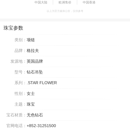
中国大陆
欧洲售价
中国香港
以上为官方媒体公价，仅供参考
珠宝参数
类别：
项链
品牌：
格拉夫
发源地：
英国品牌
型号：
钻石吊坠
系列：
.STAR FLOWER
性别：
女士
主题：
珠宝
宝石材质：
无色钻石
官网电话：
+852-31251500