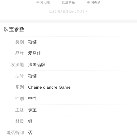
中国大陆
欧洲售价
中国香港
以上为官方媒体公价，仅供参考
珠宝参数
类别：
项链
品牌：
爱马仕
发源地：
法国品牌
型号：
项链
系列：
Chaine d'ancre Game
性别：
中性
主题：
珠宝
材质：
银
能否拆卸：
否