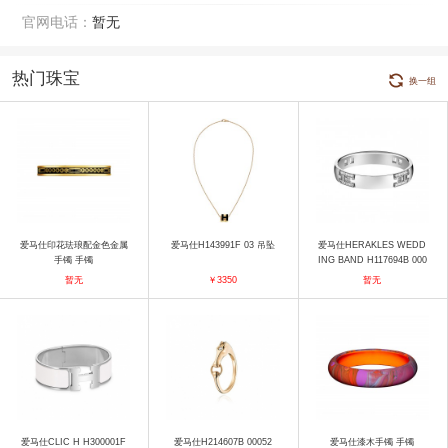
官网电话：
暂无
热门珠宝
换一组
爱马仕印花珐琅配金色金属
爱马仕H143991F 03 吊坠
爱马仕HERAKLES WEDD
手镯 手镯
ING BAND H117694B 000
46 戒指
暂无
￥3350
暂无
爱马仕CLIC H H300001F
爱马仕H214607B 00052
爱马仕漆木手镯 手镯