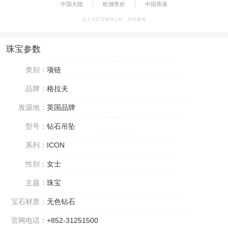
中国大陆
欧洲售价
中国香港
以上为官方媒体公价，仅供参考
珠宝参数
类别：
项链
品牌：
格拉夫
发源地：
英国品牌
型号：
钻石吊坠
系列：
ICON
性别：
女士
主题：
珠宝
宝石材质：
无色钻石
官网电话：
+852-31251500