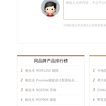
请输入点评内容，不少于1
详细的观点和态度会让您获得更
同品牌产品排行榜
1
1
格拉夫 RGR1202 戒指
卡地亚
2
2
格拉夫 Promise镶嵌设计梨形钻石戒指 戒指
周大福
3
3
格拉夫 RGE596 耳饰
CHAU
4
格拉夫 RGP906 项链
4
蒂芙尼