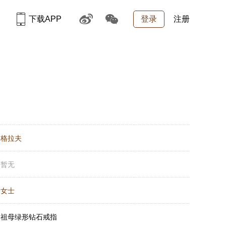
下载APP
登录
注册
：
格拉夫
：
暂无
：
女士
：
祖母绿形钻石戒指