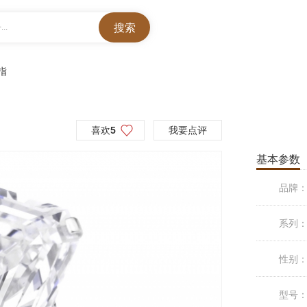
..
指
喜欢
5
我要点评
基本参数
品牌
系列
性别
型号