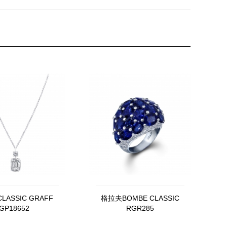
ASSIC GRAFF
格拉夫BOMBE CLASSIC
GP18652
RGR285