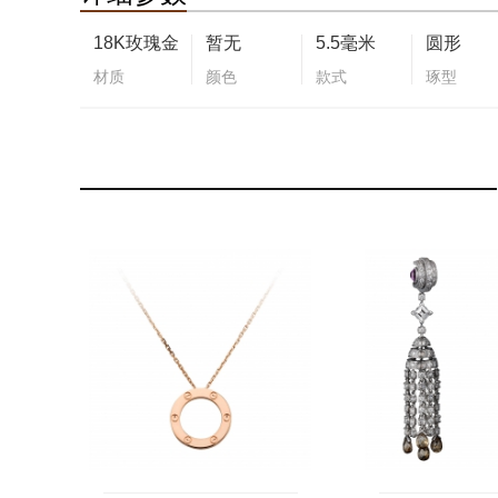
18K玫瑰金
暂无
5.5毫米
圆形
材质
颜色
款式
琢型