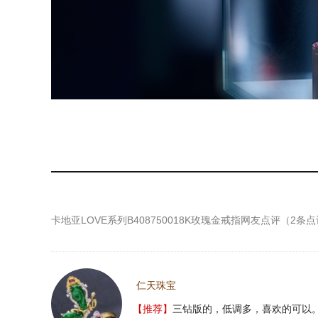
卡地亚LOVE系列B408750018K玫瑰金戒指
网友点评（
2
条点
仁天珠宝
【推荐】
三钻版的，低调多，喜欢的可以