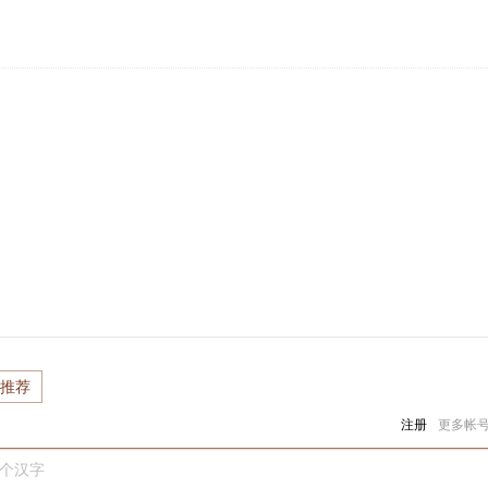
推荐
注册
更多帐
0个汉字