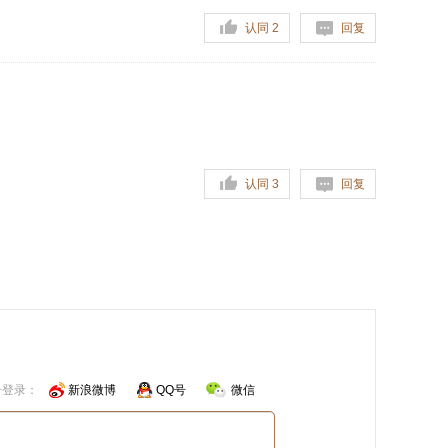
认同
2
回复
认同
3
回复
号登录：
新浪微博
QQ号
微信