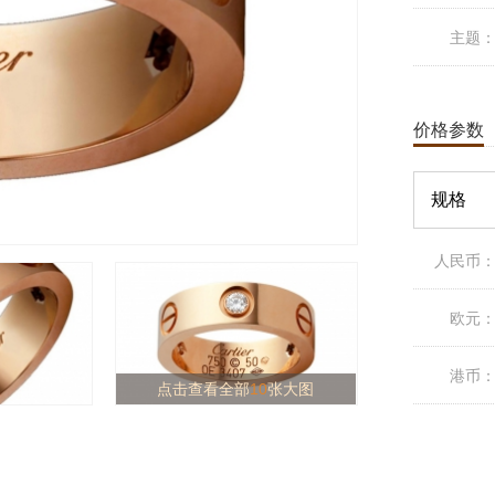
主题
价格参数
规格
人民币
欧元
港币
点击查看全部
10
张大图