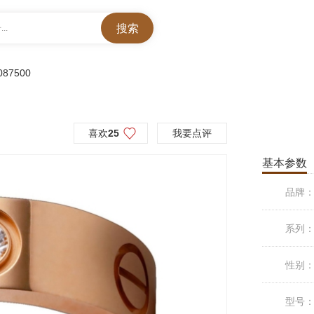
..
087500
喜欢
25
我要点评
基本参数
品牌
系列
性别
型号