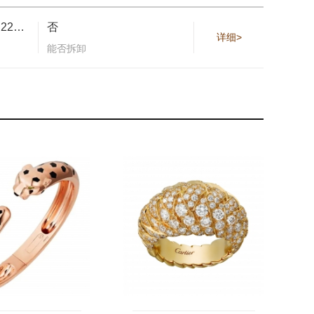
3颗钻石，总重0.22克拉
否
详细>
能否拆卸