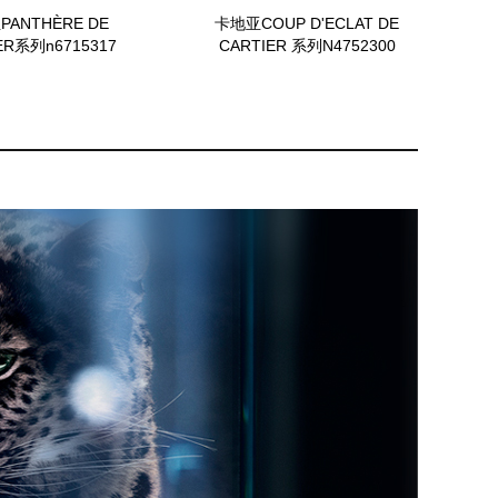
ANTHÈRE DE
卡地亚COUP D'ECLAT DE
ER系列n6715317
CARTIER 系列N4752300