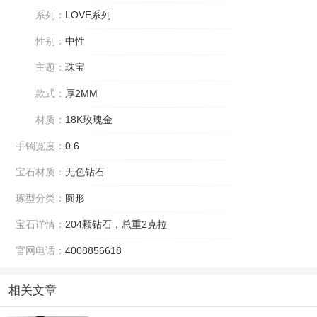
系列：
LOVE系列
性别：
中性
主题：
珠宝
款式：
厚2MM
材质：
18K玫瑰金
手镯宽度：
0.6
宝石材质：
无色钻石
琢型分类：
圆形
宝石详情：
204颗钻石，总重2克拉
官网电话：
4008856618
相关文章