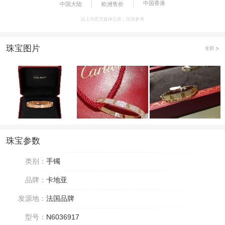
中国香港
中国大陆
欧洲售价
以上为官方媒体公价，仅供参考
珠宝图片
全部
珠宝参数
类别：
手镯
品牌：
卡地亚
发源地：
法国品牌
型号：
N6036917