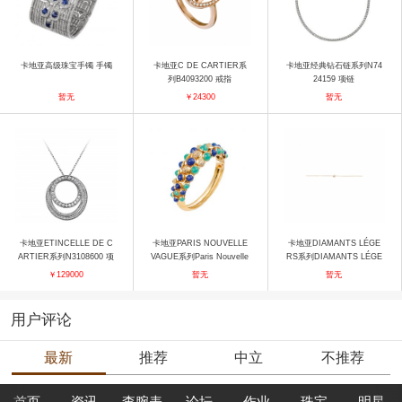
卡地亚高级珠宝手镯 手镯
卡地亚C DE CARTIER系
卡地亚经典钻石链系列N74
列B4093200 戒指
24159 项链
暂无
￥24300
暂无
卡地亚ETINCELLE DE C
卡地亚PARIS NOUVELLE
卡地亚DIAMANTS LÉGE
ARTIER系列N3108600 项
VAGUE系列Paris Nouvelle
RS系列DIAMANTS LÉGE
链
Vague手镯 手镯
RS B6043300 手镯
￥129000
暂无
暂无
用户评论
最新
推荐
中立
不推荐
首页
资讯
查腕表
论坛
作业
珠宝
明星