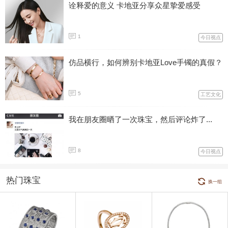
诠释爱的意义 卡地亚分享众星挚爱感受
1
今日视点
仿品横行，如何辨别卡地亚Love手镯的真假？
5
工艺文化
我在朋友圈晒了一次珠宝，然后评论炸了...
8
今日视点
热门珠宝
换一组