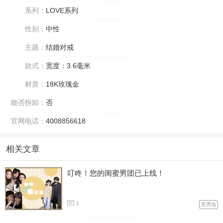
系列：
LOVE系列
性别：
中性
主题：
结婚对戒
款式：
宽度：3.6毫米
材质：
18K玫瑰金
能否拆卸：
否
官网电话：
4008856618
相关文章
叮咚！您的闺蜜男团已上线！
1
星秀场