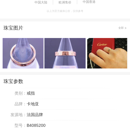
中国香港
中国大陆
欧洲售价
以上为官方媒体公价，仅供参考
珠宝图片
全部
珠宝参数
类别：
戒指
品牌：
卡地亚
发源地：
法国品牌
型号：
B4085200