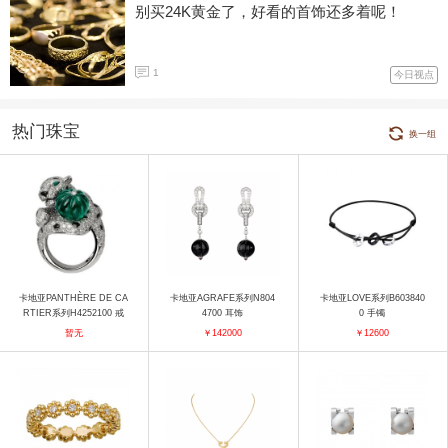
别买24K黄金了，好看的首饰还多着呢！
1
今日视点
热门珠宝
换一组
卡地亚PANTHÈRE DE CA
卡地亚AGRAFE系列N804
卡地亚LOVE系列B603840
RTIER系列H4252100 戒
4700 耳饰
0 手镯
指
暂无
￥142000
￥12600