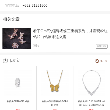
官网电话：
+852-31251500
相关文章
看了Graff的缱绻蝴蝶三重奏系列，才发现粉红
钻和白钻原来这么搭
0
欲望珠宝
热门珠宝
换一组
格拉夫GR198290 戒指
格拉夫蝴蝶缱绻蝴蝶RGP0
格拉夫WILD FLOWER Wi
19 吊坠
ld Flower系列多形钻石项
链 项链
暂无
暂无
暂无