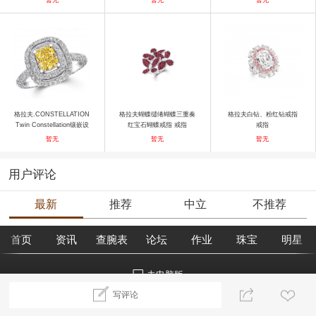
格拉夫.CONSTELLATION
格拉夫蝴蝶缱绻蝴蝶三重奏
格拉夫白钻、粉红钻戒指
Twin Constellation镶嵌设
红宝石蝴蝶戒指 戒指
戒指
计 戒指
暂无
暂无
暂无
用户评论
最新
推荐
中立
不推荐
首页
资讯
查腕表
论坛
作业
珠宝
明星
去电脑版
写评论
©2018腕表之家 m.xbiao.com