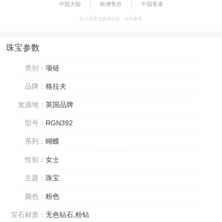
中国大陆
欧洲售价
中国香港
以上为官方媒体公价，仅供参考
珠宝参数
类别：
项链
品牌：
格拉夫
发源地：
英国品牌
型号：
RGN392
系列：
蝴蝶
性别：
女士
主题：
珠宝
颜色：
粉色
宝石材质：
无色钻石,粉钻