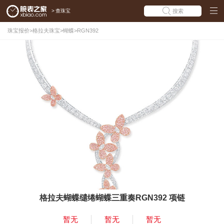
>
查珠宝
搜索
珠宝报价
>
格拉夫珠宝
>
蝴蝶
>
RGN392
格拉夫蝴蝶缱绻蝴蝶三重奏RGN392 项链
暂无
暂无
暂无