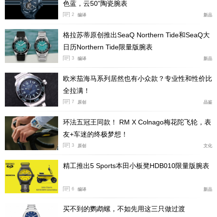
色蓝，云50”陶瓷腕表
2
编译
新品
格拉苏蒂原创推出SeaQ Northern Tide和SeaQ大
日历Northern Tide限量版腕表
3
编译
新品
欧米茄海马系列居然也有小众款？专业性和性价比
全拉满！
7
原创
品鉴
环法五冠王同款！ RM X Colnago梅花陀飞轮，表
友+车迷的终极梦想！
3
原创
文化
精工推出5 Sports本田小板凳HDB010限量版腕表
6
编译
新品
买不到的鹦鹉螺，不如先用这三只做过渡