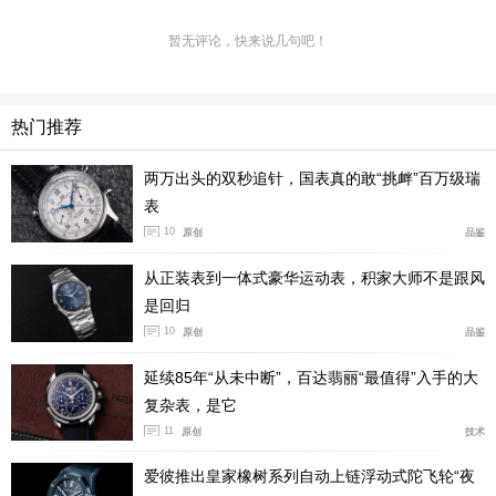
暂无评论，快来说几句吧！
热门推荐
两万出头的双秒追针，国表真的敢“挑衅”百万级瑞
表
10
原创
品鉴
从正装表到一体式豪华运动表，积家大师不是跟风
是回归
10
原创
品鉴
延续85年“从未中断”，百达翡丽“最值得”入手的大
复杂表，是它
11
原创
技术
爱彼推出皇家橡树系列自动上链浮动式陀飞轮“夜