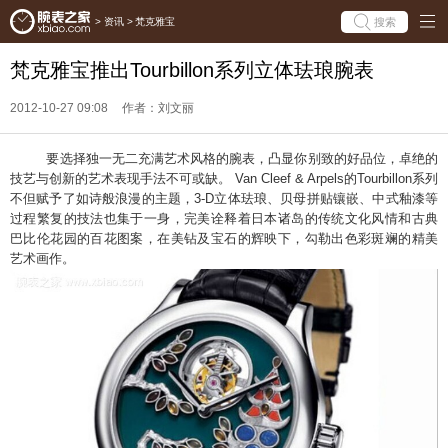
搜索
>
资讯
>
梵克雅宝
梵克雅宝推出Tourbillon系列立体珐琅腕表
2012-10-27 09:08
作者：刘文丽
要选择独一无二充满艺术风格的腕表，凸显你别致的好品位，卓绝的
技艺与创新的艺术表现手法不可或缺。 Van Cleef & Arpels的Tourbillon系列
不但赋予了如诗般浪漫的主题，3-D立体珐琅、贝母拼贴镶嵌、中式釉漆等
过程繁复的技法也集于一身，完美诠释着日本诸岛的传统文化风情和古典
巴比伦花园的百花图案，在美钻及宝石的辉映下，勾勒出色彩斑斓的精美
艺术画作。