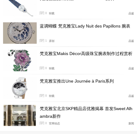
0
转载
品鉴
蓝调蝴蝶 梵克雅宝Lady Nuit des Papillons 腕表
1
原创
品鉴
梵克雅宝Makis Décor高级珠宝腕表制作过程赏析
0
转载
品鉴
梵克雅宝推出Une Journée à Paris系列
0
转载
品鉴
梵克雅宝北京SKP精品店优雅揭幕 首发Sweet Alh
ambra新作
0
官网动态
新闻