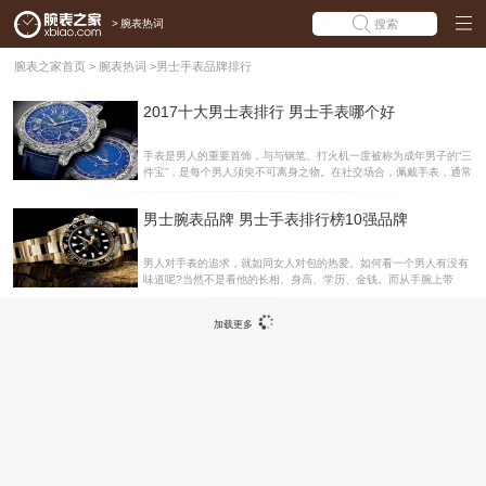
>
腕表热词
搜索
腕表之家首页
>
腕表热词
>
男士手表品牌排行
2017十大男士表排行 男士手表哪个好
手表是男人的重要首饰，与与钢笔、打火机一度被称为成年男子的“三
件宝”，是每个男人须臾不可离身之物。在社交场合，佩戴手表，通常
意味着时间观念强、作风严谨。那么男士手表哪个好，哪个品牌人气
高呢?下面腕表之家为大家介绍2017十大男表排行吧。世界第一名
男士腕表品牌 男士手表排行榜10强品牌
表：百达翡丽 创立于1839年的百达翡丽是瑞士现存唯一一家完全由
家族独立经营的钟表制造商。百达翡丽表一向重视外形设计与制作工
序，制表工序全部在日内瓦原厂完成，是全球众多品牌表中惟一一家
男人对手表的追求，就如同女人对包的热爱。如何看一个男人有没有
全部机芯获“日内瓦优质印记”的品牌。第二名：爱彼 1875年，朱尔
味道呢?当然不是看他的长相、身高、学历、金钱。而从手腕上带
斯-路易斯.奥德莫斯与朋友爱德华-奥古斯蒂.皮捷特一同创立了爱彼
的，脖子上系的，腰间围的就能知道一二了。而手表在男人三大件
表。1972年，推出了全精钢材质的高端运
中，是最先显眼的。也是一个男人气质与品味的最直观体现。而适合
加载更多
男人佩戴的腕表品牌还真不少，下面腕表之家就带着大家一起来看看
男士手表排行榜10强中的男士腕表品牌吧!NO.1 劳力士 Rolex 在中国
劳力士的早已名声在外，手表界中更是无人不知。即便是很多对手表
没有兴趣的人都会听说过“劳力士”这个名字!劳力士在国内就是财富，
地位，身份的象征。同时也因为劳力士腕表的品质工艺完美极致，常
被人们感叹“一旦拥有别无所求”!因此劳力