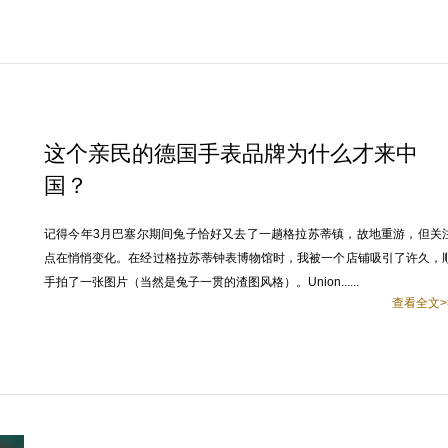
这个亲民的德国手表品牌为什么才来中
国？
记得今年3月巴塞尔期间兔子恰好又去了一趟格拉苏蒂镇，故地重游，但关
点在悄悄变化。在经过格拉苏蒂钟表博物馆时，我被一个店铺吸引了许久，
手拍了一张图片（当然是兔子一贯的渣图风格）。Union......
查看全文>