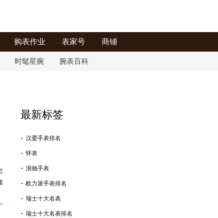
购表作业
表家号
商铺
时髦星腕
腕表百科
最新标签
汉爱手表排名
怀表
浪驰手表
怎
读
欧力派手表排名
瑞士十大名表
>
瑞士十大名表排名