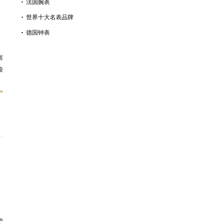
法国腕表
世界十大名表品牌
德国钟表
而
较
>