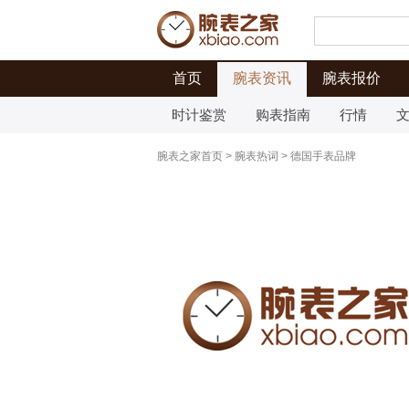
首页
腕表资讯
腕表报价
时计鉴赏
购表指南
行情
腕表之家首页
>
腕表热词
>
德国手表品牌