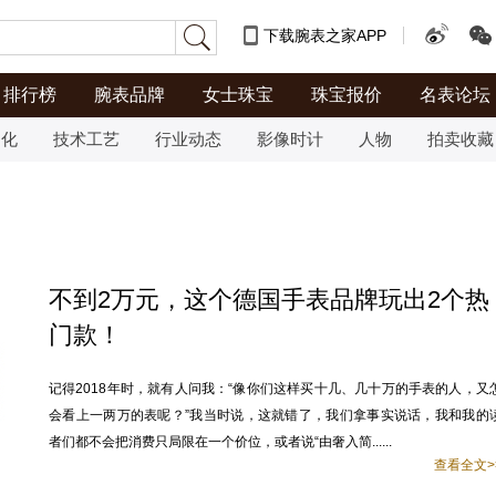
下载腕表之家APP
排行榜
腕表品牌
女士珠宝
珠宝报价
名表论坛
文化
技术工艺
行业动态
影像时计
人物
拍卖收藏
不到2万元，这个德国手表品牌玩出2个热
门款！
记得2018年时，就有人问我：“像你们这样买十几、几十万的手表的人，又
会看上一两万的表呢？”我当时说，这就错了，我们拿事实说话，我和我的
者们都不会把消费只局限在一个价位，或者说“由奢入简......
查看全文>