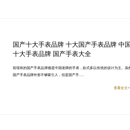
国产十大手表品牌 十大国产手表品牌 中
十大手表品牌 国产手表大全
前现有的国产手表品牌都是中国老牌的手表，款式多以传统的设计为主。虽
国产手表品牌外形不够吸引人，但是国产手......
查看全文>