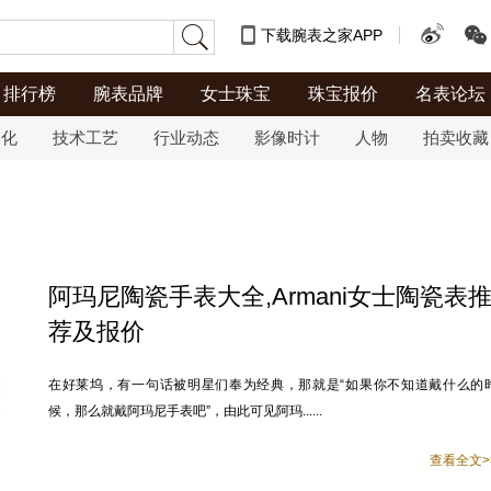
下载腕表之家APP
排行榜
腕表品牌
女士珠宝
珠宝报价
名表论坛
文化
技术工艺
行业动态
影像时计
人物
拍卖收藏
阿玛尼陶瓷手表大全,Armani女士陶瓷表
荐及报价
在好莱坞，有一句话被明星们奉为经典，那就是“如果你不知道戴什么的
候，那么就戴阿玛尼手表吧”，由此可见阿玛......
查看全文>