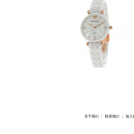
关于我们
联系我们
加入