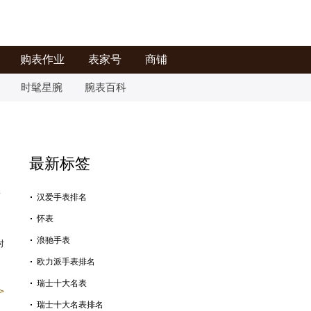
购表作业
表家号
商铺
时髦星腕
腕表百科
最新标签
推
汉爱手表排名
怀表
浪驰手表
时
欧力派手表排名
瑞士十大名表
>
瑞士十大名表排名