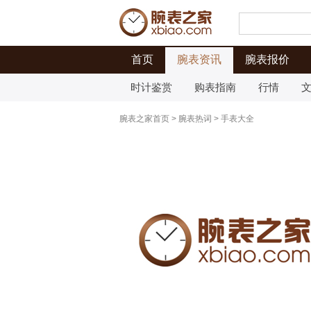
首页
腕表资讯
腕表报价
时计鉴赏
购表指南
行情
腕表之家首页
>
腕表热词
>
手表大全