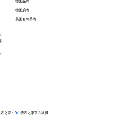
德国品牌
推
德国腕表
美国名牌手表
时
那
>
腕表之家：
腕表之家官方微博