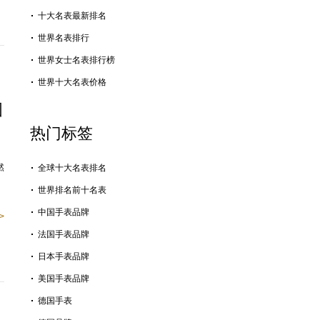
十大名表最新排名
世界名表排行
世界女士名表排行榜
世界十大名表价格
国
热门标签
然
全球十大名表排名
世界排名前十名表
中国手表品牌
>
法国手表品牌
日本手表品牌
美国手表品牌
德国手表