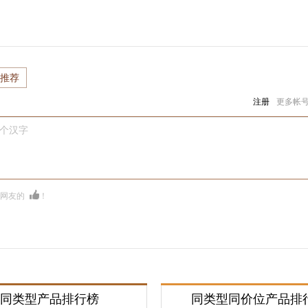
推荐
注册
更多帐
0个汉字
多网友的
！
同类型产品排行榜
同类型同价位产品排