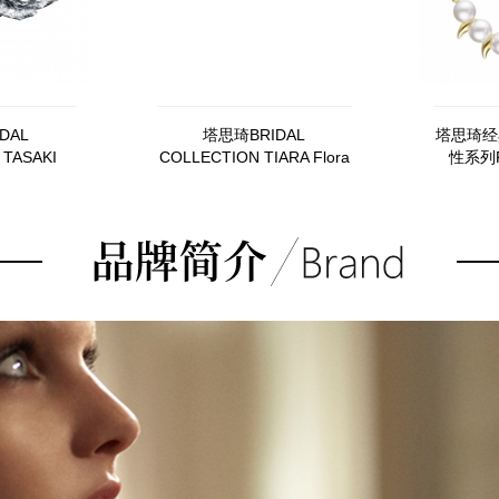
DAL
塔思琦BRIDAL
塔思琦经
 TASAKI
COLLECTION TIARA Flora
性系列P
 BOUQUET
-SIL