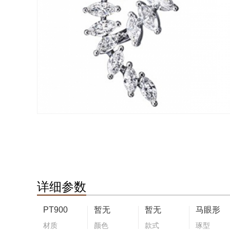
详细参数
PT900
暂无
暂无
马眼形
材质
颜色
款式
琢型