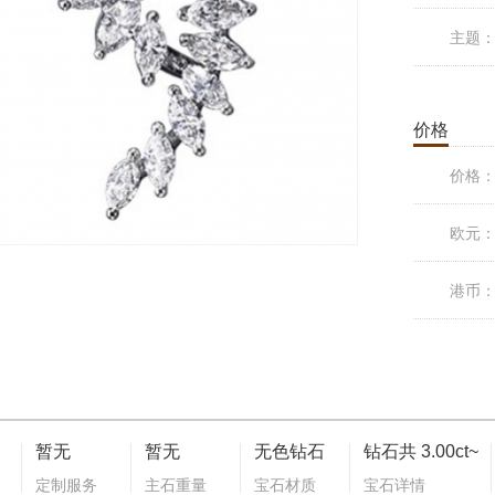
主题
价格
价格
欧元
港币
暂无
暂无
无色钻石
钻石共 3.00ct~
定制服务
主石重量
宝石材质
宝石详情