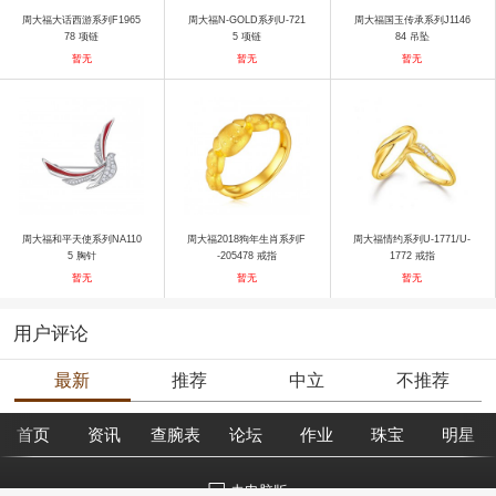
周大福大话西游系列F1965
周大福N-GOLD系列U-721
周大福国玉传承系列J1146
78 项链
5 项链
84 吊坠
暂无
暂无
暂无
周大福和平天使系列NA110
周大福2018狗年生肖系列F
周大福情约系列U-1771/U-
5 胸针
-205478 戒指
1772 戒指
暂无
暂无
暂无
用户评论
最新
推荐
中立
不推荐
首页
资讯
查腕表
论坛
作业
珠宝
明星
去电脑版