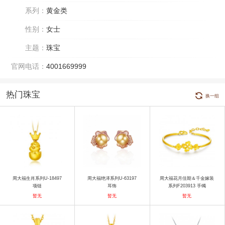
系列：
黄金类
性别：
女士
主题：
珠宝
官网电话：
4001669999
热门珠宝
换一组
周大福生肖系列U-18497
周大福绝泽系列U-63197
周大福花月佳期＆千金嫁装
项链
耳饰
系列F203913 手镯
暂无
暂无
暂无