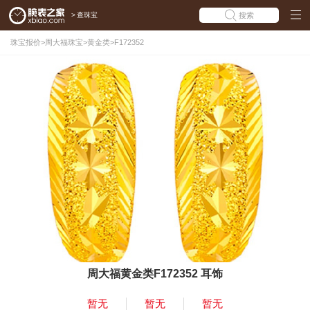
>
查珠宝
搜索
珠宝报价
>
周大福珠宝
>
黄金类
>
F172352
周大福黄金类F172352 耳饰
暂无
暂无
暂无