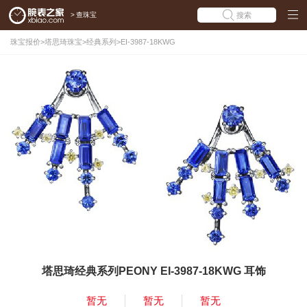
>
查珠宝
搜索
珠宝报价
>
塔思琦珠宝
>
经典系列
>
EI-3987-18KWG
塔思琦经典系列PEONY EI-3987-18KWG 耳饰
暂无
暂无
暂无