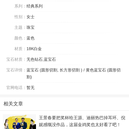
系列：
经典系列
性别：
女士
主题：
珠宝
颜色：
蓝色
材质：
18K白金
宝石材质：
无色钻石,蓝宝石
宝石详情：
蓝宝石 (圆形切割, 长方形切割 ) / 黄色蓝宝石 (圆形切
割)
官网电话：
暂无
相关文章
王景春要把奖杯给王源、迪丽热巴掉耳环、倪
妮感慨没作品，这届金鸡奖也太好看了吧！