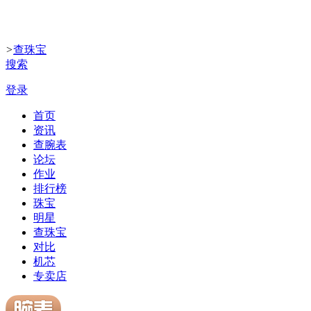
>
查珠宝
搜索
登录
首页
资讯
查腕表
论坛
作业
排行榜
珠宝
明星
查珠宝
对比
机芯
专卖店