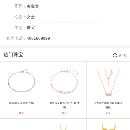
系列：
黄金类
性别：
女士
主题：
珠宝
官网电话：
4001669999
热门珠宝
换一组
周大福AB38038 手镯
周大福至真系列T75711 手
周大福怦然系列U-43127
镯
项链
暂无
暂无
暂无