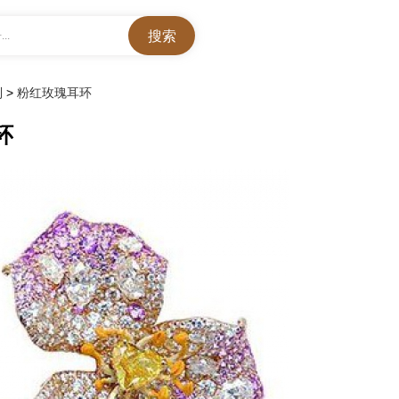
..
列
>
粉红玫瑰耳环
环