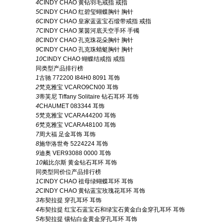
4
CINDY CHAO 黄钻羽毛戒指 戒指
5
CINDY CHAO 红碧玺蝴蝶胸针 胸针
6
CINDY CHAO 皇家蓝蓝宝石缎带戒指 戒指
7
CINDY CHAO 莱茵河底天空手环 手镯
8
CINDY CHAO 孔克珠花朵胸针 胸针
9
CINDY CHAO 孔克珠蜻蜓胸针 胸针
10
CINDY CHAO 蝴蝶结戒指 戒指
同类型产品排行榜
1
古驰 772200 I84H0 8091 耳饰
2
梵克雅宝 VCARO9CN00 耳饰
3
蒂芙尼 Tiffany Solitaire 钻石耳环 耳饰
4
CHAUMET 083344 耳饰
5
梵克雅宝 VCARA44200 耳饰
6
梵克雅宝 VCARA48100 耳饰
7
周大福 足金耳饰 耳饰
8
施华洛世奇 5224224 耳饰
9
迪奥 VER93088 0000 耳饰
10
戴比尔斯 黄金钻石耳环 耳饰
同类型同价位产品排行榜
1
CINDY CHAO 祖母绿蝴蝶耳环 耳饰
2
CINDY CHAO 黄钻蓝宝玫瑰花耳环 耳饰
3
布契拉提 穿孔耳环 耳饰
4
布契拉提 红宝石蓝宝石和绿宝石黄金白金穿孔耳环 耳饰
5
布契拉提 镶钻白金黄金穿孔耳环 耳饰