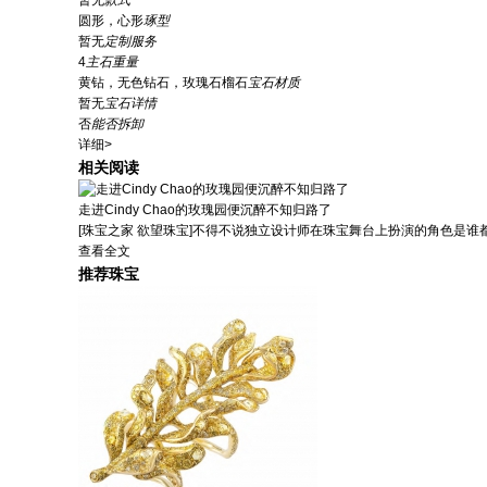
暂无
款式
圆形，心形
琢型
暂无
定制服务
4
主石重量
黄钻，无色钻石，玫瑰石榴石
宝石材质
暂无
宝石详情
否
能否拆卸
详细>
相关阅读
走进Cindy Chao的玫瑰园便沉醉不知归路了
[珠宝之家 欲望珠宝]不得不说独立设计师在珠宝舞台上扮演的角色是谁
查看全文
推荐珠宝