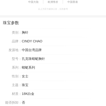
中国大陆
欧洲售价
中国香港
以上为官方媒体公价，仅供参考
珠宝参数
类别：
胸针
品牌：
CINDY CHAO
发源地：
中国台湾品牌
型号：
孔克珠蜻蜓胸针
系列：
蜻蜓系列
性别：
女士
主题：
珠宝
材质：
18K白金
能否拆卸：
否