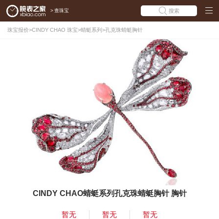
>
查珠宝
搜索
珠宝报价
>
CINDY CHAO 珠宝
>
蜻蜓系列
>
孔克珠蜻蜓胸针
CINDY CHAO蜻蜓系列孔克珠蜻蜓胸针 胸针
暂无
暂无
暂无