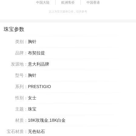
中国大陆
欧洲售价
中国香港
以上为官方媒体公价，仅供参考
珠宝参数
类别：
胸针
品牌：
布契拉提
发源地：
意大利品牌
型号：
胸针
系列：
PRESTIGIO
性别：
女士
主题：
珠宝
材质：
18K玫瑰金,18K白金
宝石材质：
无色钻石