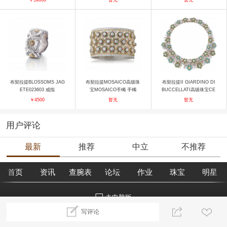
布契拉提BLOSSOMS JAG
布契拉提MOSAICO高级珠
布契拉提II GIARDINO DI
ETE023603 戒指
宝MOSAICO手镯 手镯
BUCCELLATI高级珠宝CE
NTAUREA项链 项链
￥4500
暂无
暂无
用户评论
最新
推荐
中立
不推荐
首页
资讯
查腕表
论坛
作业
珠宝
明星
去电脑版
写评论
©2018腕表之家 m.xbiao.com