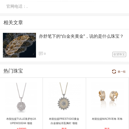
官网电话：
.
相关文章
亦舒笔下的“白金夹黄金”，说的是什么珠宝？
0
欲望珠宝
热门珠宝
换一组
布契拉提TULLE珠罗纱JA
布契拉提PRESTIGIO黄金
布契拉提MACRI耳饰 耳饰
UPEN016244 项链
白金镶钻吊坠胸针 项链
￥59000
暂无
暂无