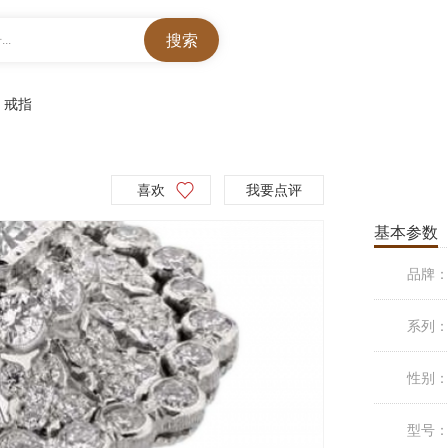
..
>
戒指
喜欢
我要点评
基本参数
品牌
系列
性别
型号