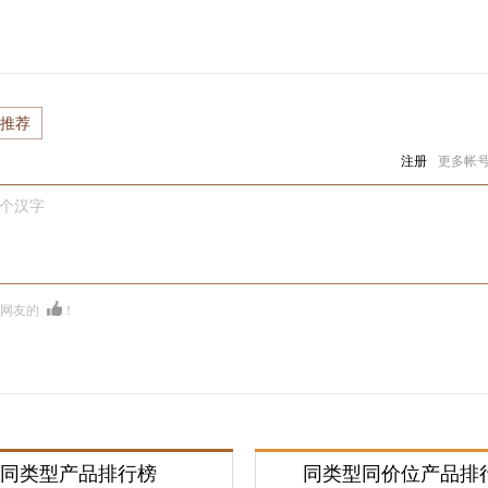
推荐
注册
更多帐
0个汉字
多网友的
！
同类型产品排行榜
同类型同价位产品排