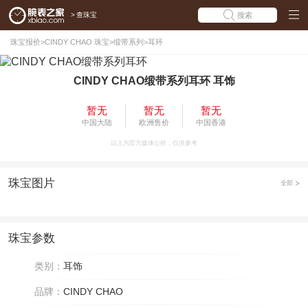
>
查珠宝
搜索
珠宝报价
>
CINDY CHAO 珠宝
>
缎带系列
>
耳环
CINDY CHAO缎带系列耳环 耳饰
暂无
暂无
暂无
中国大陆
欧洲售价
中国香港
以上为官方媒体公价，仅供参考
珠宝图片
全部
珠宝参数
类别：
耳饰
品牌：
CINDY CHAO