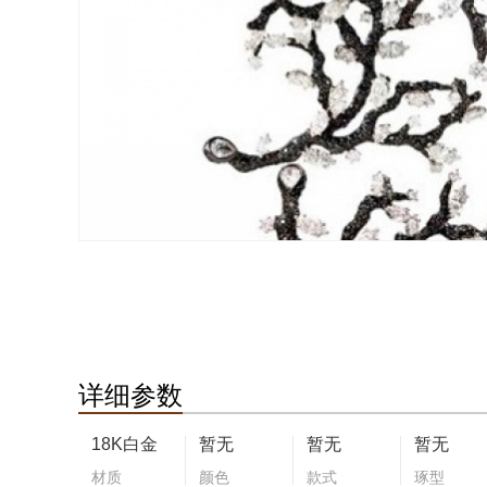
详细参数
18K白金
暂无
暂无
暂无
材质
颜色
款式
琢型