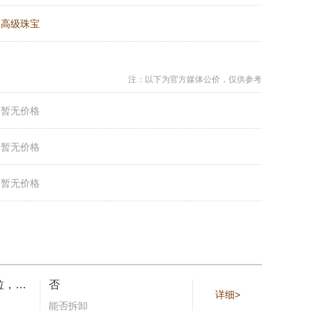
：
高级珠宝
注：以下为官方媒体公价，仅供参考
：
暂无价格
：
暂无价格
：
暂无价格
白钻约24.07克拉，黑钻约15.72克拉
否
详细>
能否拆卸