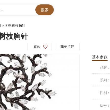
..
列
>
冬季树枝胸针
季树枝胸针
喜欢
我要点评
基本参数
品牌
系列
性别
型号