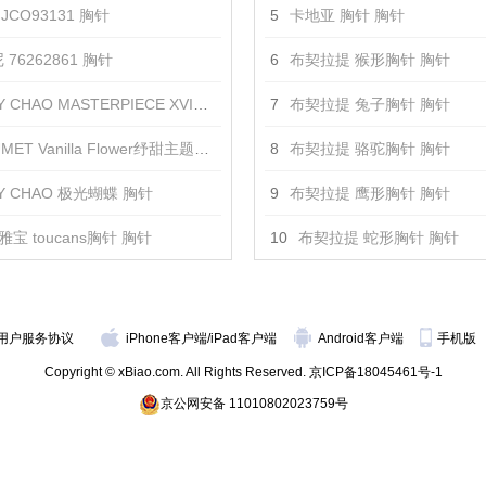
JCO93131 胸针
5
卡地亚 胸针 胸针
76262861 胸针
6
布契拉提 猴形胸针 胸针
 CHAO MASTERPIECE XVI金黄羽饰 胸针
7
布契拉提 兔子胸针 胸针
ET Vanilla Flower纾甜主题胸针 胸针
8
布契拉提 骆驼胸针 胸针
DY CHAO 极光蝴蝶 胸针
9
布契拉提 鹰形胸针 胸针
宝 toucans胸针 胸针
10
布契拉提 蛇形胸针 胸针
用户服务协议
iPhone客户端
/
iPad客户端
Android客户端
手机版
Copyright © xBiao.com. All Rights Reserved.
京ICP备18045461号-1
京公网安备 11010802023759号