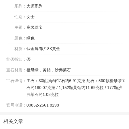
系列：
大师系列
性别：
女士
主题：
高级珠宝
颜色：
绿色
材质：
钛金属/银/18K黄金
能否拆卸：
否
宝石材质：
祖母绿，黄钻，沙弗莱石
宝石详情：
主石：3颗祖母绿宝石约6.91克拉 配石：560颗祖母绿宝
石约180.07克拉 / 1,152颗黄钻约11.69克拉 / 177颗沙
弗莱石约1.08克拉
官网电话：
00852-2561 8298
相关文章