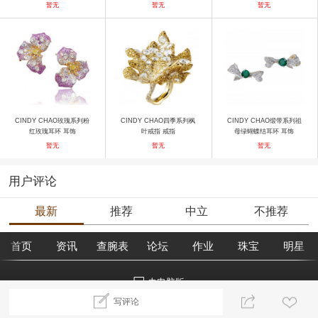
暂无
暂无
暂无
CINDY CHAO玫瑰系列粉
CINDY CHAO四季系列枫
CINDY CHAO缎带系列祖
红玫瑰耳环 耳饰
叶戒指 戒指
母绿蝴蝶结耳环 耳饰
暂无
暂无
暂无
用户评论
最新
推荐
中立
不推荐
首页
资讯
查腕表
论坛
作业
珠宝
明星
去电脑版
写评论
©2018腕表之家 m.xbiao.com