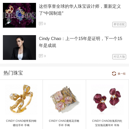
这些享誉全球的华人珠宝设计师，重新定义
了“中国制造”
0
摩登搭配
Cindy Chao：上一个15年是证明，下一个15
年是成就
3
对话大咖
热门珠宝
换一组
CINDY CHAO缎带系列蝴
CINDY CHAO鸢尾花浮雕
CINDY CHAO玫瑰系列红
蝶结手环 手镯
手环 手镯
宝玫瑰花瓣耳环 耳饰