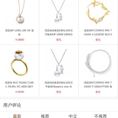
塔思琦P-15951-18K SG 项
塔思琦经典系列BALANCE
塔思琦RITZPARIS PAR T
链
平衡系列P-16946-18KWG
ASAKI A LEGEND BLD-0
吊坠
682-18KYG 手镯
￥14600
暂无
暂无
塔思琦 M/G TASAKI CUBI
塔思琦经典系列BALANCE
塔思琦RITZPARIS PAR T
C PEARL RC-4656-18KY
平衡系列balance note 吊
ASAKI P-16824-PT900 项
G 戒指
坠 项链
链
￥19100
暂无
暂无
用户评论
最新
推荐
中立
不推荐