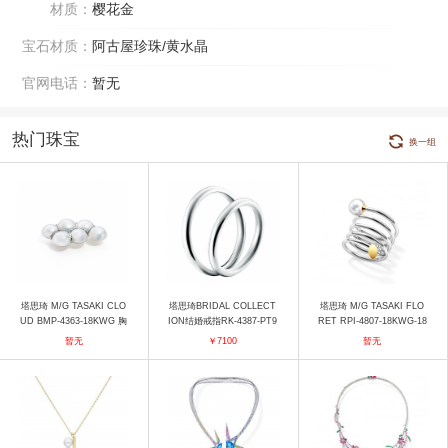
材质：
樱花金
宝石材质：
阿古屋珍珠/黄水晶
官网电话：
暂无
热门珠宝
换一组
塔思琦 M/G TASAKI CLO
塔思琦BRIDAL COLLECT
塔思琦 M/G TASAKI FLO
UD BMP-4363-18KWG 胸
ION结婚戒指RK-4387-PT9
RET RPI-4807-18KWG-18
针
50 戒指
KYG 戒指
暂无
￥7100
暂无