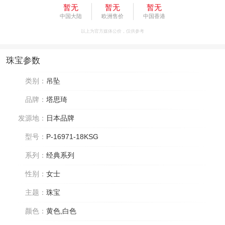
暂无
暂无
暂无
中国大陆
欧洲售价
中国香港
以上为官方媒体公价，仅供参考
珠宝参数
类别：
吊坠
品牌：
塔思琦
发源地：
日本品牌
型号：
P-16971-18KSG
系列：
经典系列
性别：
女士
主题：
珠宝
颜色：
黄色,白色