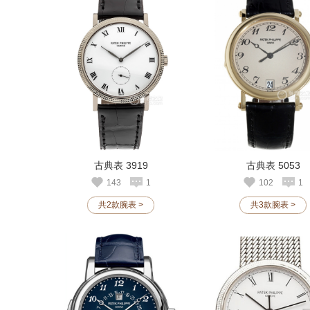
古典表 3919
古典表 5053
143
1
102
1
共2款腕表 >
共3款腕表 >