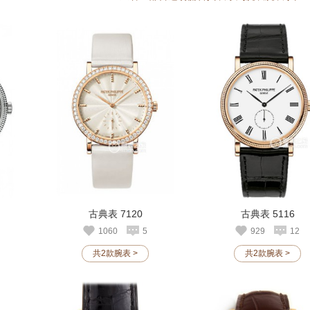
古典表 7120
古典表 5116
1060
5
929
12
共2款腕表 >
共2款腕表 >