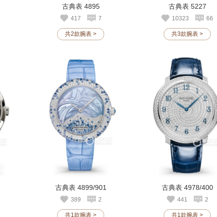
古典表 4895
古典表 5227
417
7
10323
66
共2款腕表 >
共3款腕表 >
古典表 4899/901
古典表 4978/400
389
2
441
2
共1款腕表 >
共1款腕表 >