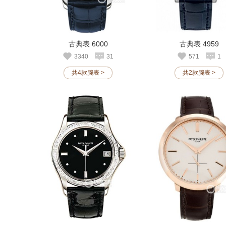
古典表 6000
古典表 4959
3340
31
571
1
共4款腕表 >
共2款腕表 >