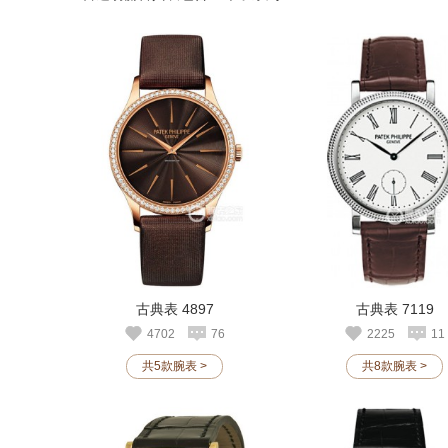
古典表 4897
古典表 7119
4702
76
2225
11
共5款腕表 >
共8款腕表 >