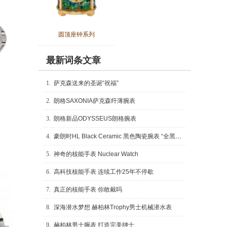
圆顶座钟系列
最新词条文章
1.
萨克森送来的圣诞“祝福”
2.
朗格SAXONIA萨克森纤薄腕表
3.
朗格新品ODYSSEUS朗格腕表
4.
豪朗时HL Black Ceramic 黑色陶瓷腕表 “全黑”色泽阐述时间结构
5.
神奇的核能手表 Nuclear Watch
6.
高科技核能手表 连续工作25年不停歇
7.
真正的核能手表 你敢戴吗
8.
深海潜水梦想 赫柏林Trophy男士机械潜水表
9.
赫柏林男士腕表 打造完美绅士