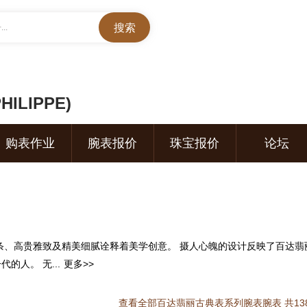
..
ILIPPE)
购表作业
腕表报价
珠宝报价
论坛
线条、高贵雅致及精美细腻诠释着美学创意。 摄人心魄的设计反映了百达翡
人。 无...
更多>>
查看全部百达翡丽古典表系列腕表腕表 共138