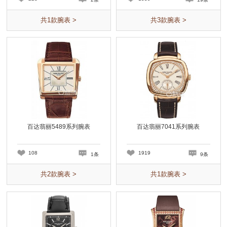
共
1
款腕表 >
共
3
款腕表 >
百达翡丽5489系列腕表
百达翡丽7041系列腕表
108
1919
1条
9条
共
2
款腕表 >
共
1
款腕表 >