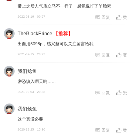
带上之后人气质立马不一样了，感觉像打了羊胎素
2022-03-16
00:57
回复
赞
TheBlackPrince
【推荐】
出自用5098p，感兴趣可以关注留言给我
2021-02-15
20:23
回复
赞
我们鲶鱼
密恐慎入啊天呐……
2021-02-03
20:38
回复
赞
我们鲶鱼
这个真没必要
2020-12-25
15:30
回复
赞