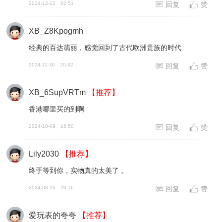
2024-12-12
02:51
回复
赞
XB_Z8Kpogmh
经典的百达翡丽，感觉回到了古代欧洲贵族的时代
2024-11-30
20:32
回复
赞
XB_6SupVRTm
【推荐】
香港哪里买的到啊
2024-10-09
16:50
回复
赞
Lily2030
【推荐】
终于等到你，实物真的太美了 。
2024-08-26
20:16
回复
赞
爱玩表的夸夸
【推荐】