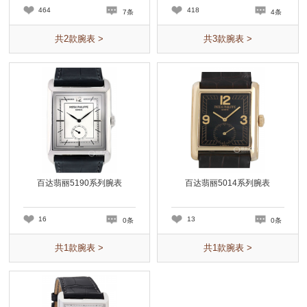
464
418
7条
4条
共
2
款腕表 >
共
3
款腕表 >
百达翡丽5190系列腕表
百达翡丽5014系列腕表
16
13
0条
0条
共
1
款腕表 >
共
1
款腕表 >