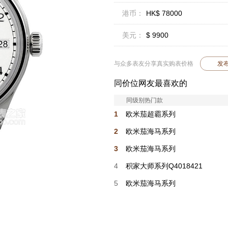
港币：
HK$ 78000
美元：
$ 9900
与众多表友分享真实购表价格
发
同价位网友最喜欢的
同级别热门款
1
欧米茄超霸系列
310.30.42.50.01.004
2
欧米茄海马系列
217.30.42.21.01.003
3
欧米茄海马系列
217.30.42.21.01.001
4
积家大师系列Q4018421
5
欧米茄海马系列
217.30.42.21.01.002