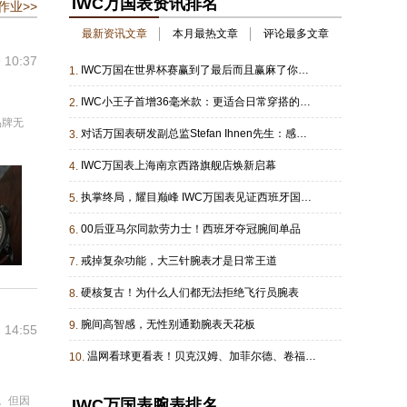
IWC万国表资讯排名
作业>>
最新资讯文章
本月最热文章
评论最多文章
 10:37
IWC万国在世界杯赛赢到了最后而且赢麻了你知道吗...
1.
IWC小王子首增36毫米款：更适合日常穿搭的选择
2.
品牌无
对话万国表研发副总监Stefan Ihnen先生：感受万国表的工程钻研精神与创新内核！
3.
IWC万国表上海南京西路旗舰店焕新启幕
4.
执掌终局，耀目巅峰 IWC万国表见证西班牙国家足球队问鼎2026国际足联世界杯
5.
00后亚马尔同款劳力士！西班牙夺冠腕间单品
6.
戒掉复杂功能，大三针腕表才是日常王道
7.
硬核复古！为什么人们都无法拒绝飞行员腕表
8.
腕间高智感，无性别通勤腕表天花板
9.
 14:55
温网看球更看表！贝克汉姆、加菲尔德、卷福同款太会戴了
10.
我。但因
IWC万国表腕表排名