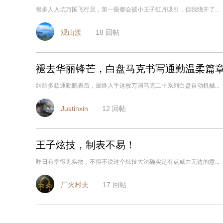
很多人入坑万国飞行员，第一眼都会被小王子红月吸引，但我绕开了...
观山渡
18
回帖
褪去华丽锋芒，白盘马克书写通勤温柔篇
纠结多款通勤腕表后，最终入手这枚万国马克二十系列白盘自动机械...
Justinxin
12
回帖
王子炫技，制表不易！
昨日有幸得见实物，不得不说这个炫技大法确实是有点威力无边的意...
厂火村夫
17
回帖