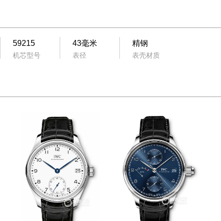
59215
43毫米
精钢
机芯型号
表径
表壳材质