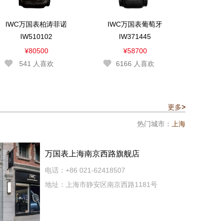
IWC万国表柏涛菲诺
IWC万国表葡萄牙
IW510102
IW371445
¥80500
¥58700
541
人喜欢
6166
人喜欢
更多
>
热门城市：
上海
万国表上海南京西路旗舰店
电话：+86 021-62418507
地址：上海市静安区南京西路1181号