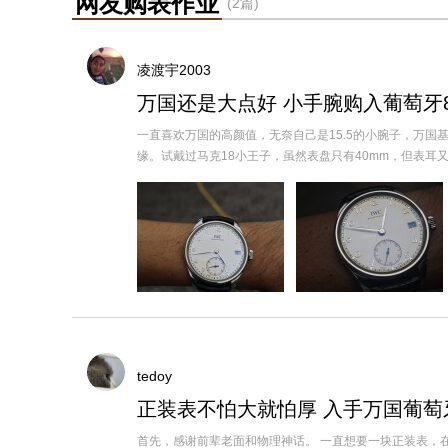
网友购表作业
(2篇)
凌渡宇2003
万国还是大点好 小手腕购入葡萄牙
一直喜欢万国的高颜值，无奈自己是15.5的小腕子，万国
缘。试戴过马克18小王子，虽然表盘只有40mm，但表耳又长又直
tedoy
正装表不怕大就怕厚 入手万国葡萄牙I
首先，感谢前辈老面和物理神话。 一直想要一块正装表，在Gra