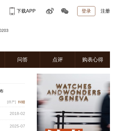
下载APP
登录
注册
0203
问答
点评
购表心得
发布
[停产]
纠错
2018-02
2025-07