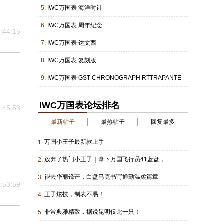
5.
IWC万国表 海洋时计
6.
IWC万国表 周年纪念
:44:15
7.
IWC万国表 达文西
8.
IWC万国表 复刻版
9.
IWC万国表 GST CHRONOGRAPH RTTRAPANTE
IWC万国表论坛排名
:45:53
最新帖子
最热帖子
回复最多
万国小王子最新款上手
1.
放弃了热门小王子｜拿下万国飞行员41蓝盘，低调才是成年人的浪漫
2.
褪去华丽锋芒，白盘马克书写通勤温柔篇章
3.
:53:59
王子炫技，制表不易！
4.
非常典雅精致，据说昆明仅此一只！
5.