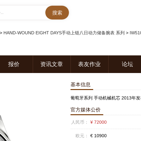
..
>
HAND-WOUND EIGHT DAYS手动上链八日动力储备腕表 系列
>
IW51
报价
资讯文章
表友作业
论坛
基本信息
葡萄牙系列 手动机械机芯 2013年
官方媒体公价
人民币：
¥ 72000
欧元：
€ 10900