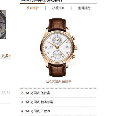
系列排行
小系排名
型号排行
更多>
IWC万国表 葡萄牙
:15:34
2.
IWC万国表 飞行员
3.
IWC万国表 柏涛菲诺
4.
IWC万国表 工程师