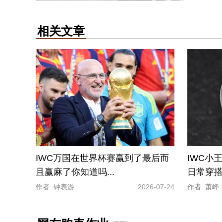
相关文章
IWC万国在世界杯赛赢到了最后而
IWC小
且赢麻了你知道吗...
日常穿
作者: 钟表游
2026-07-24
作者: 萧峰