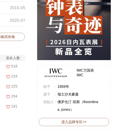
2015-05
2025-07
布购买价格
喜欢人数
518
IWC万国表
IWC
233
225
始于 ：
1868年
源于 ：
瑞士沙夫豪森
204
创始人：
佛罗伦汀·琼斯（florentine
191
a. jones）
进入品牌专区>>