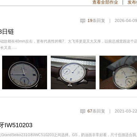
查看全部作业
发布
19
条回复
2026-04-09
8日链
基础款都在40mm左右，更有代表性的葡7、大飞等更是又大又厚，以前总感觉跟这个
......
67
条回复
2021-03-22
W510203
ndSeiko231G和IWC510203之间选择。GS，奶油面非常好看，尺寸也很适合