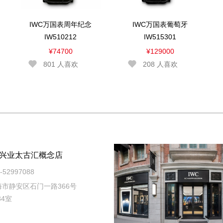
IWC万国表周年纪念
IWC万国表葡萄牙
IW510212
IW515301
¥74700
¥129000
801
人喜欢
208
人喜欢
兴业太古汇概念店
52997088
市静安区石门一路366号
34室