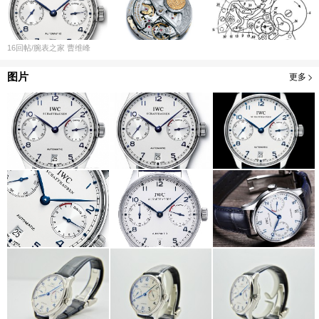
16
回帖
/腕表之家
曹维峰
图片
更多