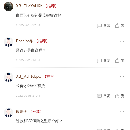
XB_EHeXxHKb
【推荐】
白面蓝针好还是蓝熊猫盘好
回复
赞
2022-09-13 22:34
Passion华
【推荐】
黑盘还是白盘呢？
回复
赞
2022-08-26 14:01
XB_MJh1dqeQ
【推荐】
公价才96500有货
回复
赞
2022-06-03 17:44
阑珊彡
【推荐】
这款和VC伍陆之型哪个好？