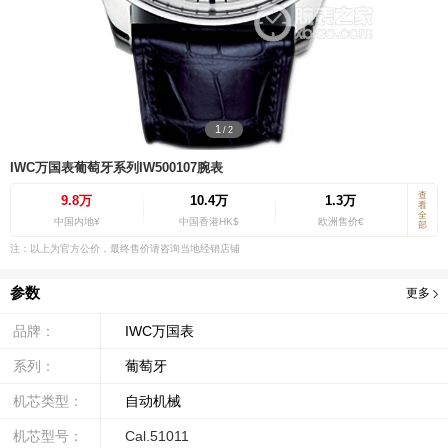
1
/
2
IWC万国表葡萄牙系列IW500107腕表
查
9.8万
10.4万
1.3万
看
全
中国内地¥
中国香港HK$
欧洲售价€
部
注：以上为官方公价，最终售价请咨询当地经销店铺
参数
更多
品牌：
IWC万国表
系列：
葡萄牙
机芯类型：
自动机械
机芯型号：
Cal.51011