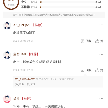
96%
中立
(2%)
(5人)
推荐指数
不推荐
(1%)
(3人)
提示：留言中所有交易相关信息均为网友自发行为，与腕表之家无关请注意判断真伪！
XB_UoPp2F
【推荐】
老款厚度劝退了
回复
赞
2026-06-05 00:04
蓝图0391
【推荐】
出个，19年成色 9 成新.瞎胡闹别来
回复
赞
2024-09-05 02:33
安徽合肥网友
XB_1IWD4dwRW
2025-06-02 12:49
多少💰，多少钱
吴柳
【推荐】
17年二手有一块想出，有需要的没有。