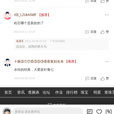
回复
赞
2022-05-01 12:46
XB_L2Ukh5WF
【推荐】
机芯哪个是新款的了
回复
赞
2022-03-12 23:22
花茂芃
广东深圳网友
2022-04-08 02:28
就这款，碳陶的啄木鸟
十薇⑤①⑦⑥③⑤③⑧⑧复刻名表
【推荐】
永恒的经典，大爱蓝针葡七
回复
赞
2022-02-26 16:57
首页
资讯
查腕表
论坛
作业
排行榜
珠宝
明星
查珠
去电脑版
爱表达 请友善评论
©2026腕表之家 m.xbiao.com