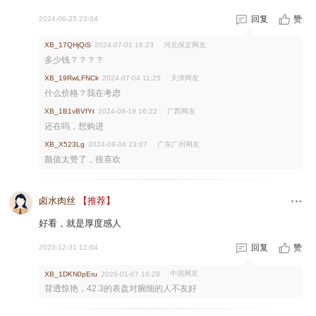
回复
赞
2024-06-25 23:04
河北保定网友
XB_17QHjQiS
2024-07-01 18:23
多少钱？？？？
天津网友
XB_19RwLFNCk
2024-07-04 11:25
什么价格？我在考虑
广西网友
XB_1B1vBVfYt
2024-08-19 16:22
还在吗，想购进
广东广州网友
XB_X523Lg
2024-09-04 23:07
颜值太赞了，很喜欢
卤水肉丝
【推荐】
好看，就是厚度感人
回复
赞
2023-12-31 12:04
中国网友
XB_1DKN0pEru
2026-01-07 16:28
背透惊艳，42.3的表盘对腕细的人不友好