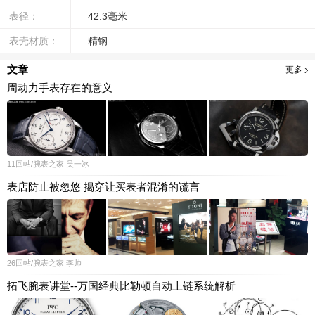
表径：
42.3毫米
表壳材质：
精钢
文章
更多
周动力手表存在的意义
11
回帖
/腕表之家
吴一冰
表店防止被忽悠 揭穿让买表者混淆的谎言
26
回帖
/腕表之家
李帅
拓飞腕表讲堂--万国经典比勒顿自动上链系统解析