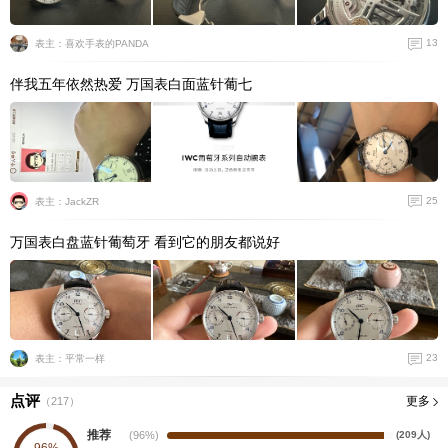
13
表主：喜欢手表的PANDA
伴我五年依然热爱 万国表白面蓝针葡七
25
表主：JackZR
万国表白盘蓝针葡萄牙 看到它的朋友都说好
23
表主：平常一样
点评
更多
（
217
）
推荐
(96%)
(209人)