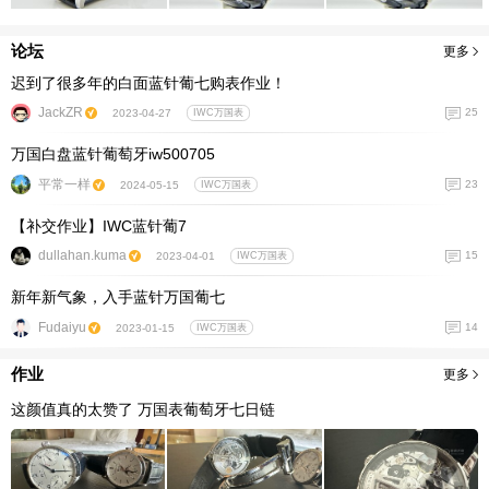
论坛
更多
迟到了很多年的白面蓝针葡七购表作业！
JackZR
25
2023-04-27
IWC万国表
万国白盘蓝针葡萄牙iw500705
平常一样
23
2024-05-15
IWC万国表
【补交作业】IWC蓝针葡7
dullahan.kuma
15
2023-04-01
IWC万国表
新年新气象，入手蓝针万国葡七
Fudaiyu
14
2023-01-15
IWC万国表
作业
更多
这颜值真的太赞了 万国表葡萄牙七日链