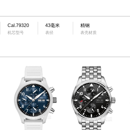
Cal.79320
43毫米
精钢
机芯型号
表径
表壳材质