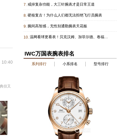
戒掉复杂功能，大三针腕表才是日常王道
7.
硬核复古！为什么人们都无法拒绝飞行员腕表
8.
腕间高智感，无性别通勤腕表天花板
9.
温网看球更看表！贝克汉姆、加菲尔德、卷福同款太会戴了
10.
IWC万国表腕表排名
 10:40
系列排行
小系排名
型号排行
典但又