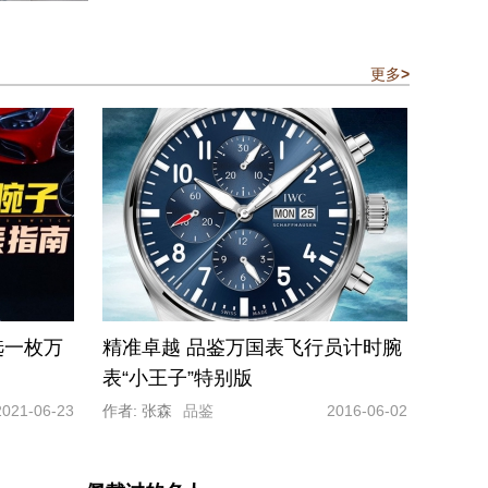
更多
>
选一枚万
精准卓越 品鉴万国表飞行员计时腕
表“小王子”特别版
2021-06-23
作者: 张森
品鉴
2016-06-02