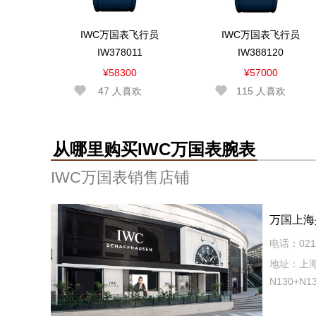
IWC万国表飞行员
IWC万国表飞行员
IW378011
IW388120
¥58300
¥57000
47
人喜欢
115
人喜欢
从哪里购买IWC万国表腕表
IWC万国表销售店铺
万国上海
电话：021-
地址：上海
N130+N1