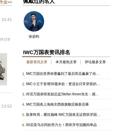
佩戴过的名人
作业>>
 10:41
张若昀
陪伴日常
IWC万国表资讯排名
最新资讯文章
本月最热文章
评论最多文章
IWC万国在世界杯赛赢到了最后而且赢麻了你知道吗...
1.
IWC小王子首增36毫米款：更适合日常穿搭的选择
2.
对话万国表研发副总监Stefan Ihnen先生：感受万国表的工程钻研精神与创新内核！
3.
IWC万国表上海南京西路旗舰店焕新启幕
4.
 13:52
执掌终局，耀目巅峰 IWC万国表见证西班牙国家足球队问鼎2026国际足联世界杯
5.
00后亚马尔同款劳力士！西班牙夺冠腕间单品
6.