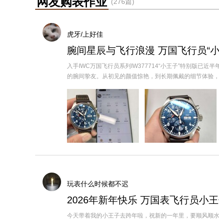
网友购表作业
(276篇)
虎牙/上好佳
腕间星辰与飞行浪漫 万国飞行员“小
入手IWC万国飞行员系列IW377714“小王子”特别版
的腕间挚友。从初见的颜值惊艳，到长期佩戴的细节体验，每一.
玩表什么时候都不迟
2026年新年快乐 万国表飞行员小
今天带着我的小王子去跨年啦，祝新的一年里，要顺风顺水顺