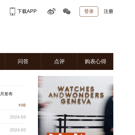
下载APP
登录
注册
问答
点评
购表心得
1月发布
纠错
2024-03
2024-03