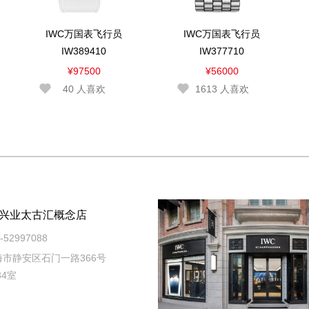
IWC万国表飞行员
IWC万国表飞行员
IW389410
IW377710
¥97500
¥56000
40
人喜欢
1613
人喜欢
兴业太古汇概念店
52997088
市静安区石门一路366号
34室