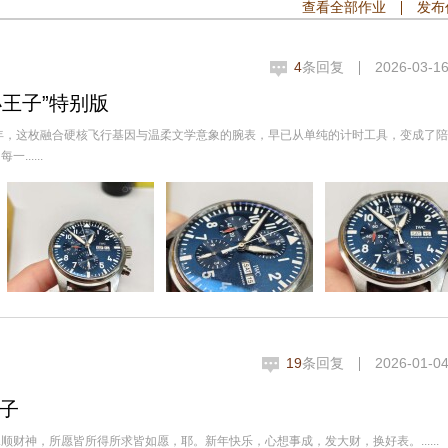
查看全部作业
发布
4
条回复
2026-03-16
王子”特别版
已近半年，这枚融合硬核飞行基因与温柔文学意象的腕表，早已从单纯的计时工具，变成了
.....
19
条回复
2026-01-04
王子
财神，所愿皆所得所求皆如愿，耶。新年快乐，心想事成，发大财，换好表。......