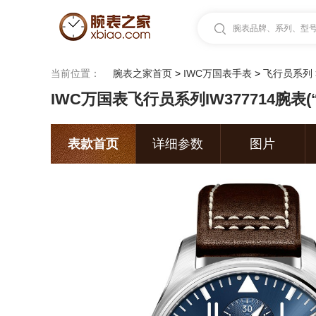
腕表品牌、系列、型号.
当前位置：
腕表之家首页
>
IWC万国表手表
>
飞行员系列
IWC万国表飞行员系列IW377714腕表
表款首页
详细参数
图片