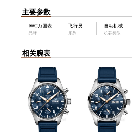
主要参数
IWC万国表
飞行员
自动机械
品牌
系列
机芯类型
相关腕表