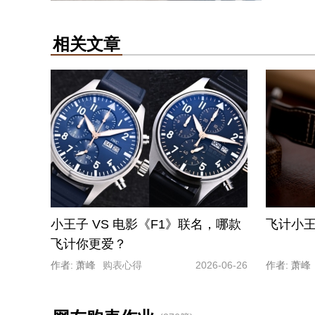
相关文章
小王子 VS 电影《F1》联名，哪款
飞计小
飞计你更爱？
作者: 萧峰
购表心得
2026-06-26
作者: 萧峰