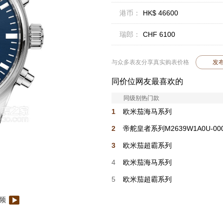
港币：
HK$ 46600
瑞郎：
CHF 6100
与众多表友分享真实购表价格
发
同价位网友最喜欢的
同级别热门款
1
欧米茄海马系列
210.30.42.20.01.018
2
帝舵皇者系列M2639W1A0U-00
3
欧米茄超霸系列
522.30.38.50.04.002
4
欧米茄海马系列
210.32.42.20.01.006
5
欧米茄超霸系列
522.30.38.50.04.001
频