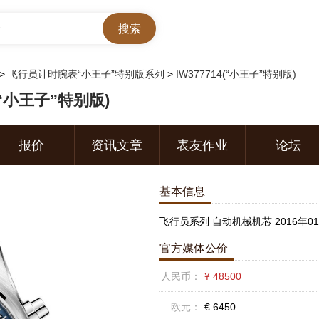
..
>
飞行员计时腕表“小王子”特别版系列
>
IW377714(“小王子”特别版)
(“小王子”特别版)
报价
资讯文章
表友作业
论坛
基本信息
飞行员系列 自动机械机芯 2016年0
官方媒体公价
人民币：
¥ 48500
欧元：
€ 6450