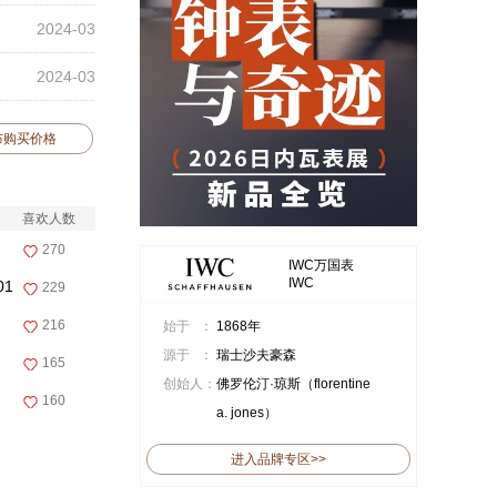
2024-03
2024-03
布购买价格
喜欢人数
270
IWC万国表
IWC
01
229
216
始于 ：
1868年
源于 ：
瑞士沙夫豪森
165
创始人：
佛罗伦汀·琼斯（florentine
160
a. jones）
进入品牌专区>>