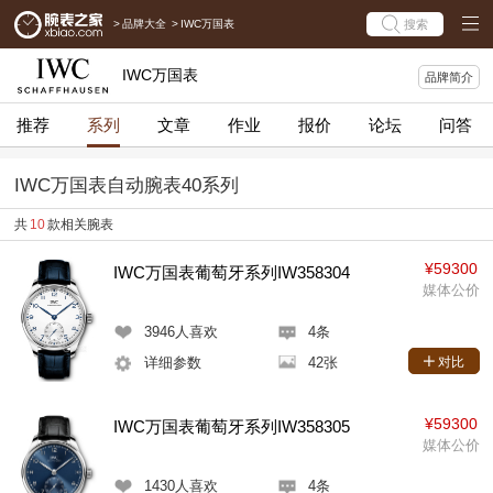
>
品牌大全
>
IWC万国表
搜索
IWC万国表
品牌简介
推荐
系列
文章
作业
报价
论坛
问答
IWC万国表自动腕表40系列
共
10
款相关腕表
¥59300
IWC万国表葡萄牙系列IW358304
媒体公价
3946
人喜欢
4条
详细参数
42张
对比
¥59300
IWC万国表葡萄牙系列IW358305
媒体公价
1430
人喜欢
4条