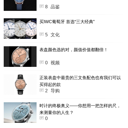
8
品鉴
买IWC葡萄牙 首选“三大经典”
5
文化
表盘颜色选的对，颜值价值都翻倍！
0
视频
正装表盘中最贵的三文鱼配色也有我们可以
买得起的款
2
导购
时计的终极奥义——你想用一把怎样的尺，
来测量你的人生？
0