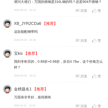
请问大佬们：万国的精钢是316L钢的吗？还是904不锈钢？
2024-06-13
01:21
回复
赞
XB_JYR2CDa6
【推荐】
这款能配钢带吗
2024-05-16
21:30
回复
赞
宝kis
【推荐】
我到专柜买的，0.88折+0.98折，折后4.78w，这个价格怎么
样？
2024-04-24
16:21
回复
赞
金榜题名1
【推荐】
万国表非常好，值得拥有
2023-11-21
11:24
回复
赞