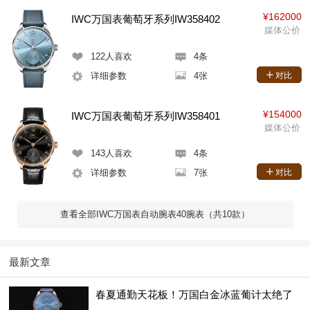
¥162000
IWC万国表葡萄牙系列IW358402
媒体公价
122
人喜欢
4条
详细参数
4张
对比
¥154000
IWC万国表葡萄牙系列IW358401
媒体公价
143
人喜欢
4条
详细参数
7张
对比
查看全部IWC万国表自动腕表40腕表（共10款）
最新文章
春夏通勤天花板！万国白金冰蓝葡计太绝了