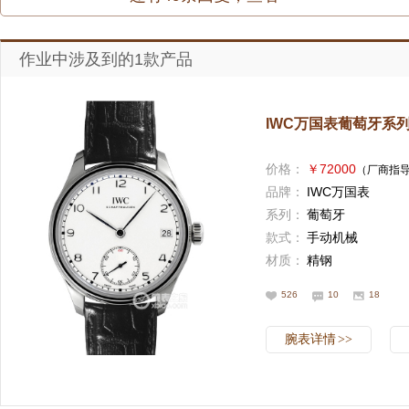
作业中涉及到的1款产品
IWC万国表葡萄牙系列I
价格：
￥72000
（厂商指
品牌：
IWC万国表
系列：
葡萄牙
款式：
手动机械
材质：
精钢
526
10
18
腕表详情
>>