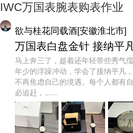
IWC万国表腕表购表作业
欲与桂花同载酒[安徽淮北市]
万国表白盘金针 接纳平
马上奔三了，趁着还年轻带些秀气
年少的浮躁冲动，学会了接纳平凡
不再焦虑自己的境遇。每个人都有
必追赶，......