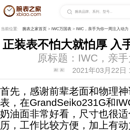
腕表品牌、系列、型号...
当前位置:
腕表之家首页
>
IWC万国表
>
IWC，亲手为你一周注入动力
正装表不怕大就怕厚 入手万
原标题：IWC，亲
2021年03月22日 1
首先，感谢前辈老面和物理神
表
，在Grand
Seiko
231G和
IW
奶油面非常好看，尺寸也很适
历，工作比较方便，加上有动