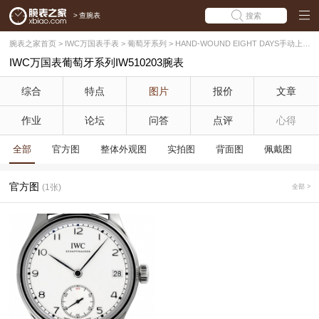
>
查腕表
搜索
腕表之家首页
>
IWC万国表手表
>
葡萄牙系列
>
HAND-WOUND EIGHT DAYS手动上链八日动力储备腕表 系列
IWC万国表葡萄牙系列IW510203腕表
综合
特点
图片
报价
文章
作业
论坛
问答
点评
心得
全部
官方图
整体外观图
实拍图
背面图
佩戴图
官方图
(1张)
全部 >