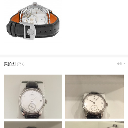
实拍图
(7张)
全部 >