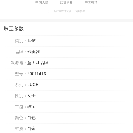
中国大陆
欧洲售价
中国香港
以上为官方媒体公价，仅供参考
珠宝参数
类别：
耳饰
品牌：
玳美雅
发源地：
意大利品牌
型号：
20011416
系列：
LUCE
性别：
女士
主题：
珠宝
颜色：
白色
材质：
白金