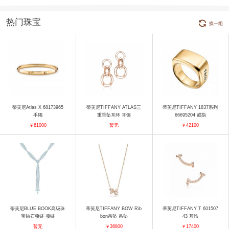
热门珠宝
换一组
蒂芙尼Atlas X 68173965
蒂芙尼TIFFANY ATLAS三
蒂芙尼TIFFANY 1837系列
手镯
重垂坠耳环 耳饰
66695204 戒指
￥61000
暂无
￥42100
蒂芙尼BLUE BOOK高级珠
蒂芙尼TIFFANY BOW Rib
蒂芙尼TIFFANY T 601507
宝钻石项链 项链
bon吊坠 吊坠
43 耳饰
暂无
￥36800
￥17400