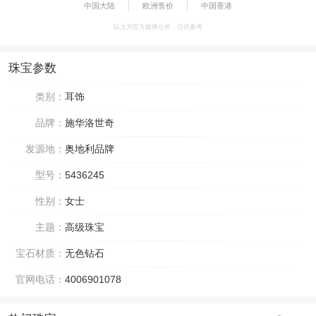
中国大陆
欧洲售价
中国香港
以上为官方媒体公价，仅供参考
珠宝参数
类别：
耳饰
品牌：
施华洛世奇
发源地：
奥地利品牌
型号：
5436245
性别：
女士
主题：
高级珠宝
宝石材质：
无色钻石
官网电话：
4006901078