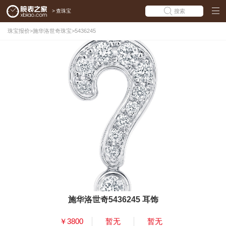
>
查珠宝
搜索
珠宝报价
>
施华洛世奇珠宝
>
5436245
施华洛世奇5436245 耳饰
￥3800
暂无
暂无