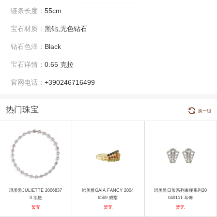
链条长度：
55cm
宝石材质：
黑钻,无色钻石
钻石色泽：
Black
宝石详情：
0.65 克拉
官网电话：
+390246716499
热门珠宝
换一组
玳美雅JULIETTE 2006837
玳美雅GAIA FANCY 2004
玳美雅日常系列束腰系列20
0 项链
6569 戒指
049151 耳饰
暂无
暂无
暂无