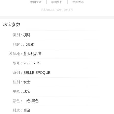
中国大陆
欧洲售价
中国香港
以上为官方媒体公价，仅供参考
珠宝参数
类别：
项链
品牌：
玳美雅
发源地：
意大利品牌
型号：
20086204
系列：
BELLE EPOQUE
性别：
女士
主题：
珠宝
颜色：
白色,黑色
材质：
白金