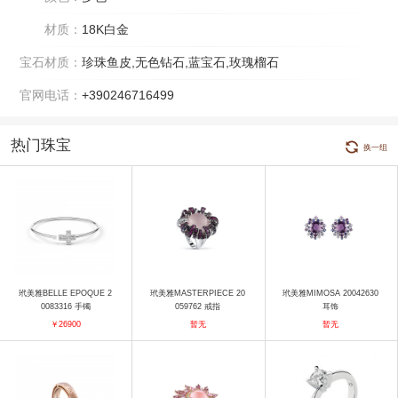
材质：
18K白金
宝石材质：
珍珠鱼皮,无色钻石,蓝宝石,玫瑰榴石
官网电话：
+390246716499
热门珠宝
换一组
玳美雅BELLE EPOQUE 2
玳美雅MASTERPIECE 20
玳美雅MIMOSA 20042630
0083316 手镯
059762 戒指
耳饰
￥26900
暂无
暂无