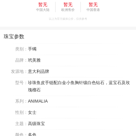
暂无
暂无
暂无
中国大陆
欧洲售价
中国香港
以上为官方媒体公价，仅供参考
珠宝参数
类别：
手镯
品牌：
玳美雅
发源地：
意大利品牌
型号：
珍珠鱼皮手链配白金小鱼胸针镶白色钻石，蓝宝石及玫
瑰榴石
系列：
ANIMALIA
性别：
女士
主题：
高级珠宝
颜色：
多色