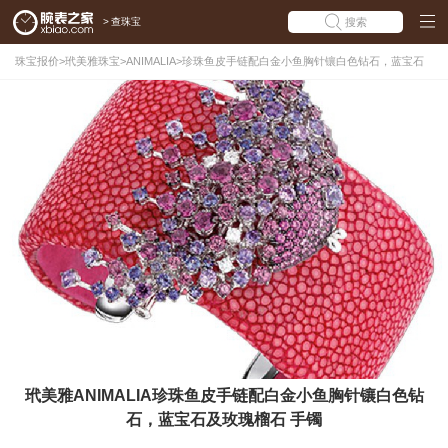
>
查珠宝
搜索
珠宝报价
>
玳美雅珠宝
>
ANIMALIA
>
珍珠鱼皮手链配白金小鱼胸针镶白色钻石，蓝宝石
及玫瑰榴石
玳美雅ANIMALIA珍珠鱼皮手链配白金小鱼胸针镶白色钻
石，蓝宝石及玫瑰榴石 手镯