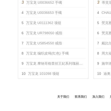
3
3
万宝龙 U0036652 手镯
蒂芙尼 
4
万宝龙 U0036653 手镯
4
CHAU
5
万宝龙 U0111362 项链
5
梵克雅
6
万宝龙 UR798050 戒指
6
梵克雅
7
万宝龙 US854550 戒指
7
戴比尔
8
万宝龙 编织皮绳(红色) 手镯
8
周大福
9
万宝龙 摩纳哥格蕾丝王妃系列瑰丽珠宝玫瑰花瓣系列戒指 戒指
9
施华洛
10
万宝龙 101098 项链
10
迪奥 
关于我们
联系我们
加入我们