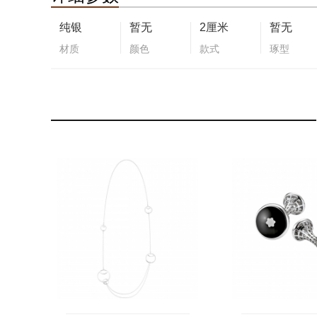
纯银
暂无
2厘米
暂无
材质
颜色
款式
琢型