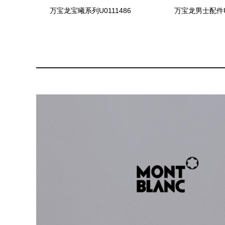
万宝龙宝曦系列U0111486
万宝龙男士配件U0