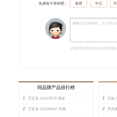
先来给个评价吧：
推荐
中立
不
请输入点评内容，不少于1
详细的观点和态度会让您获得更
同品牌产品排行榜
1
1
万宝龙 U0118579 项链
古驰 7
2
2
万宝龙 US149815 手镯
梵克雅