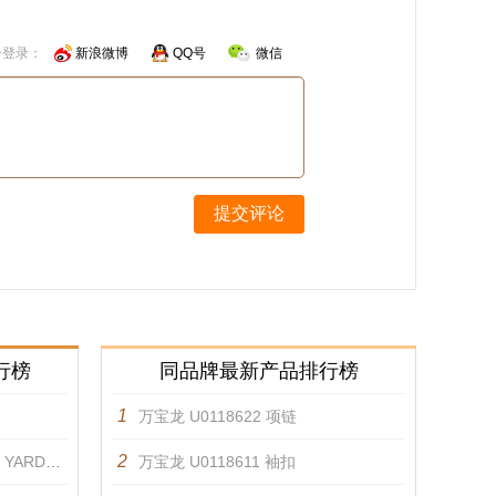
号登录：
新浪微博
QQ号
微信
提交评论
行榜
同品牌最新产品排行榜
1
万宝龙 U0118622 项链
2
 耳环 耳饰
万宝龙 U0118611 袖扣