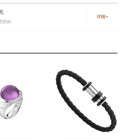
无
详细>
否拆卸