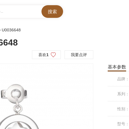
..
>
U0036648
6648
喜欢
1
我要点评
基本参数
品牌
系列
性别
型号