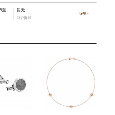
可调节长度，18.5至20.5厘米
暂无
详细>
能否拆卸