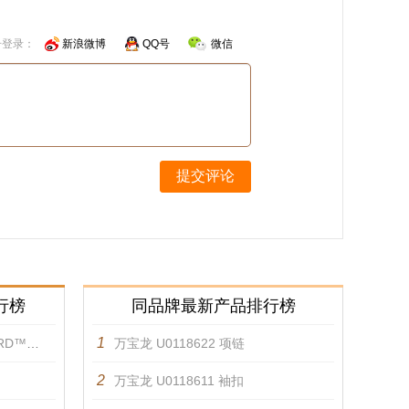
号登录：
新浪微博
QQ号
微信
提交评论
行榜
同品牌最新产品排行榜
1
链 手镯
万宝龙 U0118622 项链
2
万宝龙 U0118611 袖扣