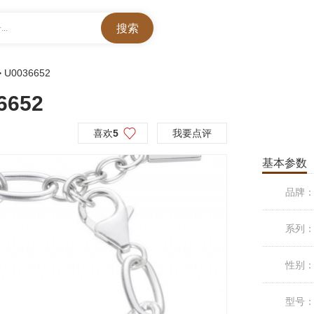
..
>
U0036652
6652
喜欢
5
我要点评
基本参数
品牌
系列
性别
型号