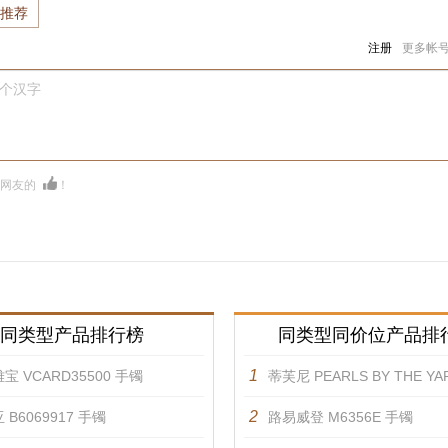
推荐
注册
更多帐
0个汉字
多网友的
！
同类型产品排行榜
同类型同价位产品排
1
宝 VCARD35500 手镯
蒂芙尼 PEARLS BY THE YARD™手
2
 B6069917 手镯
路易威登 M6356E 手镯