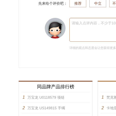
先来给个评价吧：
推荐
中立
不
请输入点评内容，不少于1
详细的观点和态度会让您获得更
同品牌产品排行榜
1
1
万宝龙 U0118579 项链
梵克雅
2
2
万宝龙 US149815 手镯
卡地亚