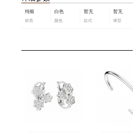
纯银
白色
暂无
暂无
材质
颜色
款式
琢型