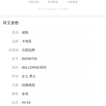
中国大陆
欧洲售价
中国香港
以上为官方媒体公价，仅供参考
珠宝参数
类别：
戒指
品牌：
卡地亚
发源地：
法国品牌
型号：
B4098700
系列：
BALLERINE系列
性别：
女士,男士
主题：
结婚戒指
颜色：
金色
款式：
44-64