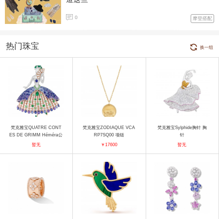
0
摩登搭配
热门珠宝
换一组
梵克雅宝QUATRE CONT
梵克雅宝ZODIAQUE VCA
梵克雅宝Sylphide胸针 胸
ES DE GRIMM Héméra公
RP7SQ00 项链
针
主胸针 胸针
暂无
￥17600
暂无