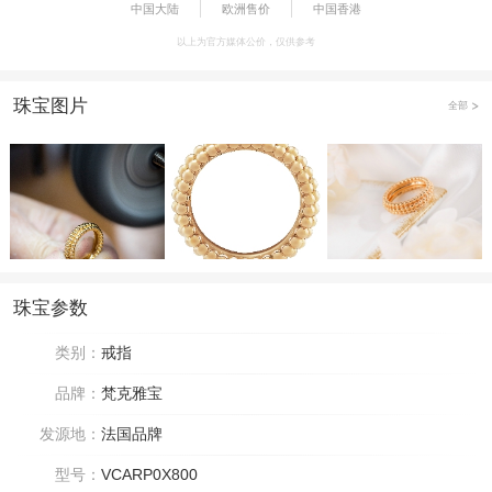
中国大陆
欧洲售价
中国香港
以上为官方媒体公价，仅供参考
珠宝图片
全部
珠宝参数
类别：
戒指
品牌：
梵克雅宝
发源地：
法国品牌
型号：
VCARP0X800