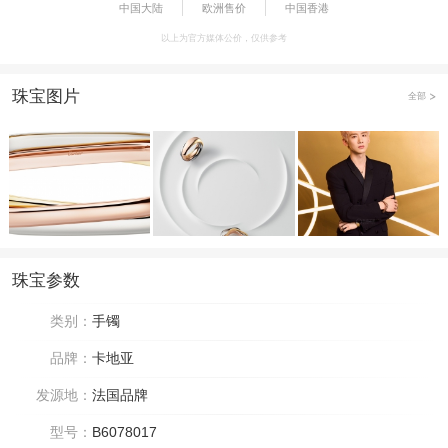
中国大陆
欧洲售价
中国香港
以上为官方媒体公价，仅供参考
珠宝图片
全部
珠宝参数
类别：
手镯
品牌：
卡地亚
发源地：
法国品牌
型号：
B6078017