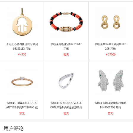
卡地亚心形与象征符号系列
卡地亚高级珠宝H6025617
卡地亚AGRAFE系列B8301
b3153113 吊坠
手镯
208 耳饰
￥4750
暂无
￥37000
卡地亚ETINCELLE DE C
卡地亚PARIS NOUVELLE
卡地亚卡地亚动物与植物系
ARTIER系列B4216700 戒
VAGUE系列白K金波浪装饰
列H8001260 耳饰
指
戒指 戒指
暂无
暂无
暂无
用户评论