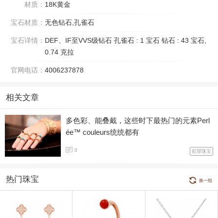
材质：
18K黄金
宝石材质：
无色钻石,孔雀石
宝石详情：
DEF、IF至VVS级钻石 孔雀石 : 1 宝石 钻石 : 43 宝石,
0.74 克拉
官网电话：
4006237878
相关文章
多色彩、能叠戴，这些时下最热门的元素Perl
ée™ couleurs统统都有
0
欲望珠宝
热门珠宝
换一组