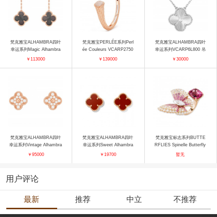
梵克雅宝ALHAMBRA四叶
梵克雅宝PERLÉE系列Perl
梵克雅宝ALHAMBRA四叶
幸运系列Magic Alhambra
ée Couleurs VCARP2750
幸运系列VCARP6L800 吊
VCARP2R200 耳饰
0（大号） 手镯
坠
￥113000
￥139000
￥30000
梵克雅宝ALHAMBRA四叶
梵克雅宝ALHAMBRA四叶
梵克雅宝标志系列BUTTE
幸运系列Vintage Alhambra
幸运系列Sweet Alhambra
RFLIES Spinelle Butterfly
VCARP2R500 耳饰
VCARN6BO00 耳饰
指间戒 戒指
￥95000
￥19700
暂无
用户评论
最新
推荐
中立
不推荐