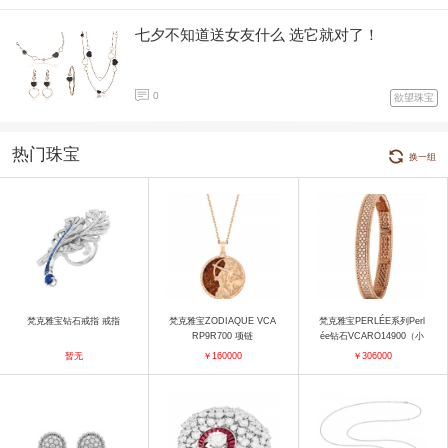
七夕不知道送女友什么 选它就对了！
0
欲望珠宝
热门珠宝
换一组
梵克雅宝钻石戒指 戒指
梵克雅宝ZODIAQUE VCA
梵克雅宝PERLÉE系列Perl
RP9R700 项链
ée钻石VCARO14900（小
号） 手镯
暂无
￥160000
￥306000