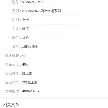
型号：
VCARN59M00
系列：
ALHAMBRA四叶幸运系列
性别：
女士
主题：
珠宝
颜色：
红色
材质：
18K玫瑰金
能否拆卸：
否
链条长度：
40cm
宝石材质：
红玉髓
宝石详情：
2颗红玉髓
官网电话：
4006237878
相关文章