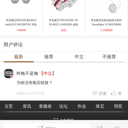
梵克雅宝PERLÉE系列Perl
梵克雅宝TREASURE OF
梵克雅宝经典高级珠宝系列
ée钻石VCARO9PF00 耳饰
RUBIES JH004360 戒指
Snowflake VCARP39900
吊坠
￥98000
暂无
￥1060000
用户评论
最新
推荐
中立
不推荐
昨晚不是俺
【中立】
为啥没有购买链接？
回复
赞
2020-12-19 17:15
首页
资讯
查腕表
论坛
作业
珠宝
明星
去电脑版